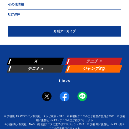
その他情報
U17W杯
月別アーカイブ
X
テニチャ
テニミュ
ジャンプSQ.
Links
©
許斐剛 TK WORKS／集英社・テレビ東京・NAS
©
劇場版テニスの王子様製作委員会2005
©
許斐
剛／集英社・NAS・テニスの王子様プロジェクト
©
許斐 剛／集英社・NAS・劇場版テニスの王子様プロジェクト2011
©
許斐 剛／集英社・NAS・新テ
ニスの王子様プロジェクト