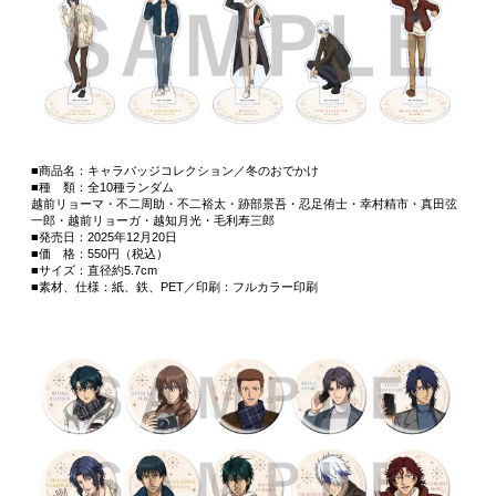
■商品名：キャラバッジコレクション／冬のおでかけ
■種 類：全10種ランダム
越前リョーマ・不二周助・不二裕太・跡部景吾・忍足侑士・幸村精市・真田弦
一郎・越前リョーガ・越知月光・毛利寿三郎
■発売日：2025年12月20日
■価 格：550円（税込）
■サイズ：直径約5.7cm
■素材、仕様：紙、鉄、PET／印刷：フルカラー印刷