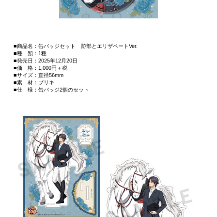
■商品名：缶バッジセット 跡部とエリザベートVer.
■種 類：1種
■発売日：2025年12月20日
■価 格：1,000円＋税
■サイズ：直径56mm
■素 材：ブリキ
■仕 様：缶バッジ2個のセット