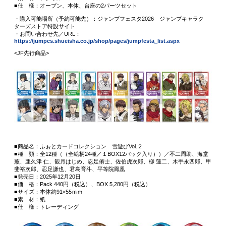
■仕 様：オープン、本体、台座の2パーツセット
・購入可能場所（予約可能先）：ジャンプフェスタ2026 ジャンプキャラク
ターズストア特設サイト
・お問い合わせ先／URL：
https://jumpcs.shueisha.co.jp/shop/pages/jumpfesta_list.aspx
<JF先行商品>
■商品名：ふぉとカードコレクション 雪遊びVol.２
■種 類：全12種（（全絵柄24種／１BOX12パック入り））／不二周助、海堂
薫、亜久津 仁、観月はじめ、忍足侑士、佐伯虎次郎、柳 蓮二、木手永四郎、甲
斐裕次郎、忍足謙也、君島育斗、平等院鳳凰
■発売日：2025年12月20日
■価 格：Pack 440円（税込）、BOX 5,280円（税込）
■サイズ：本体約91×55ｍｍ
■素 材：紙
■仕 様：トレーディング