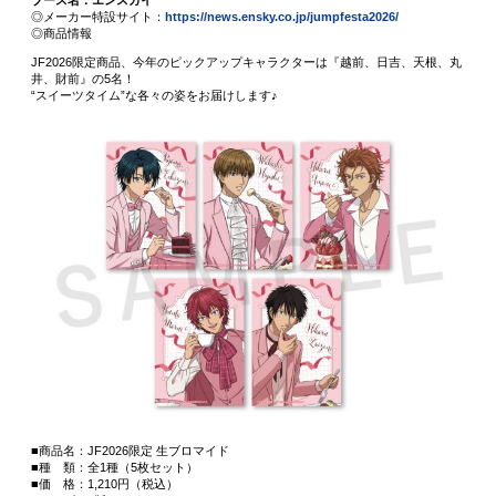
ブース名：エンスカイ
◎メーカー特設サイト：
https://news.ensky.co.jp/jumpfesta2026/
◎商品情報
JF2026限定商品、今年のピックアップキャラクターは『越前、日吉、天根、丸
井、財前』の5名！
“スイーツタイム”な各々の姿をお届けします♪
■商品名：JF2026限定 生ブロマイド
■種 類：全1種（5枚セット）
■価 格：1,210円（税込）