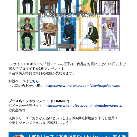
ECサイトTHEキャラで「新テニスの王子様」商品をお買い上げ2,000円以上ご
購入でブロマイドを1枚プレゼント！
※会場購入特典と特典の絵柄が異なります。
特設ページは
こちら
・お問い合わせ先URL：
https://www.the-chara.com/view/page/contact
ブース名：ショウワノート（POMMOP）
◎メーカー特設サイト：
https://www.jumpfesta.com/maker/showa-note/
◎商品情報
人気シリーズ「おきがえぬいといっしょ」第4弾の新規描き下ろし使用！
今年もジャンプフェスタで運試ししよう！