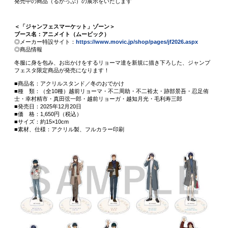
発売中の商品（るかっぷ）の展示をいたします
＜「ジャンフェスマーケット」ゾーン＞
ブース名：アニメイト（ムービック）
◎メーカー特設サイト：
https://www.movic.jp/shop/pages/jf2026.aspx
◎商品情報
冬服に身を包み、お出かけをするリョーマ達を新規に描き下ろした、ジャンプ
フェスタ限定商品が発売になります！
■商品名：アクリルスタンド／冬のおでかけ
■種 類：（全10種）越前リョーマ・不二周助・不二裕太・跡部景吾・忍足侑
士・幸村精市・真田弦一郎・越前リョーガ・越知月光・毛利寿三郎
■発売日：2025年12月20日
■価 格：1,650円（税込）
■サイズ：約15×10cm
■素材、仕様：アクリル製、フルカラー印刷