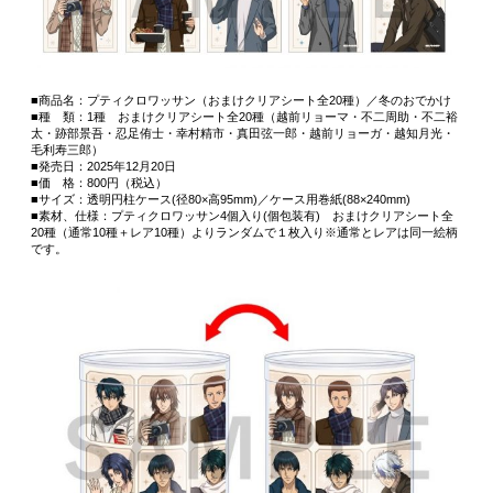
■商品名：プティクロワッサン（おまけクリアシート全20種）／冬のおでかけ
■種 類：1種 おまけクリアシート全20種（越前リョーマ・不二周助・不二裕
太・跡部景吾・忍足侑士・幸村精市・真田弦一郎・越前リョーガ・越知月光・
毛利寿三郎）
■発売日：2025年12月20日
■価 格：800円（税込）
■サイズ：透明円柱ケース(径80×高95mm)／ケース用巻紙(88×240mm)
■素材、仕様：プティクロワッサン4個入り(個包装有) おまけクリアシート全
20種（通常10種＋レア10種）よりランダムで１枚入り※通常とレアは同一絵柄
です。