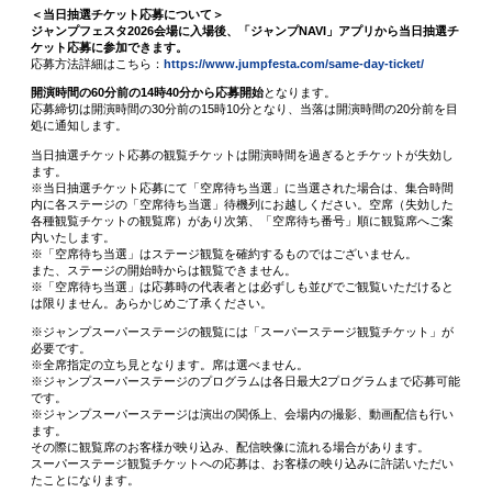
＜当日抽選チケット応募について＞
ジャンプフェスタ2026会場に入場後、「ジャンプNAVI」アプリから当日抽選チ
ケット応募に参加できます。
応募方法詳細はこちら：
https://www.jumpfesta.com/same-day-ticket/
開演時間の60分前の14時40分から応募開始
となります。
応募締切は開演時間の30分前の15時10分となり、当落は開演時間の20分前を目
処に通知します。
当日抽選チケット応募の観覧チケットは開演時間を過ぎるとチケットが失効し
ます。
※当日抽選チケット応募にて「空席待ち当選」に当選された場合は、集合時間
内に各ステージの「空席待ち当選」待機列にお越しください。空席（失効した
各種観覧チケットの観覧席）があり次第、「空席待ち番号」順に観覧席へご案
内いたします。
※「空席待ち当選」はステージ観覧を確約するものではございません。
また、ステージの開始時からは観覧できません。
※「空席待ち当選」は応募時の代表者とは必ずしも並びでご観覧いただけると
は限りません。あらかじめご了承ください。
※ジャンプスーパーステージの観覧には「スーパーステージ観覧チケット」が
必要です。
※全席指定の立ち見となります。席は選べません。
※ジャンプスーパーステージのプログラムは各日最大2プログラムまで応募可能
です。
※ジャンプスーパーステージは演出の関係上、会場内の撮影、動画配信も行い
ます。
その際に観覧席のお客様が映り込み、配信映像に流れる場合があります。
スーパーステージ観覧チケットへの応募は、お客様の映り込みに許諾いただい
たことになります。