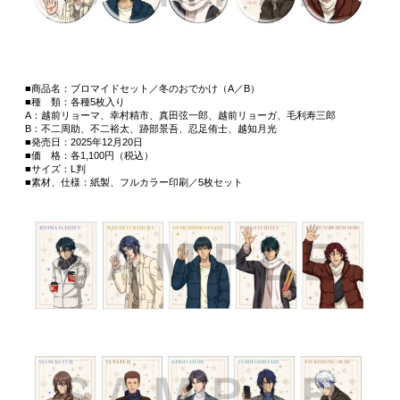
■商品名：ブロマイドセット／冬のおでかけ（A／B）
■種 類：各種5枚入り
A：越前リョーマ、幸村精市、真田弦一郎、越前リョーガ、毛利寿三郎
B：不二周助、不二裕太、跡部景吾、忍足侑士、越知月光
■発売日：2025年12月20日
■価 格：各1,100円（税込）
■サイズ：L判
■素材、仕様：紙製、フルカラー印刷／5枚セット