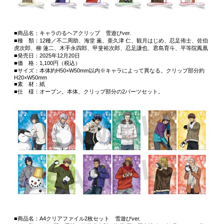
■商品名：キャラのるヘアクリップ 雪遊びver.
■種 類：12種／不二周助、海堂 薫、亜久津 仁、観月はじめ、忍足侑士、佐伯
虎次郎、柳 蓮二、木手永四郎、甲斐裕次郎、忍足謙也、君島育斗、平等院鳳凰
■発売日：2025年12月20日
■価 格：1,100円（税込）
■サイズ：本体約H50×W50mm以内※キャラによって異なる。クリップ部分約
H20×W50mm
■素 材：紙
■仕 様：オープン。本体、クリップ部分の2パーツセット。
■商品名：A4クリアファイル2枚セット 雪遊びver.