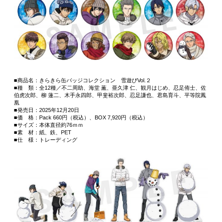
■商品名：きらきら缶バッジコレクション 雪遊びVol.２
■種 類：全12種／不二周助、海堂 薫、亜久津 仁、観月はじめ、忍足侑士、佐
伯虎次郎、柳 蓮二、木手永四郎、甲斐裕次郎、忍足謙也、君島育斗、平等院鳳
凰
■発売日：2025年12月20日
■価 格：Pack 660円（税込）、BOX 7,920円（税込）
■サイズ：本体直径約76ｍｍ
■素 材：紙、鉄、PET
■仕 様：トレーディング