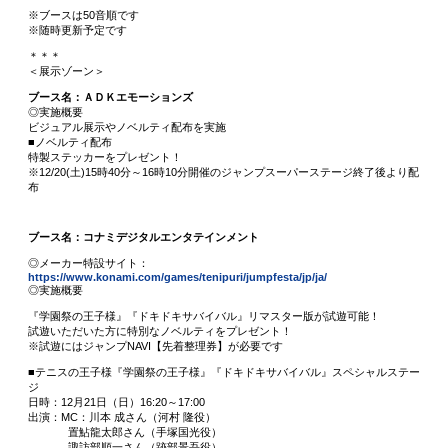
※ブースは50音順です
※随時更新予定です
＊＊＊
＜展示ゾーン＞
ブース名：ＡＤＫエモーションズ
◎実施概要
ビジュアル展示やノベルティ配布を実施
■ノベルティ配布
特製ステッカーをプレゼント！
※12/20(土)15時40分～16時10分開催のジャンプスーパーステージ終了後より配
布
ブース名：コナミデジタルエンタテインメント
◎メーカー特設サイト：
https://www.konami.com/games/tenipuri/jumpfesta/jp/ja/
◎実施概要
『学園祭の王子様』『ドキドキサバイバル』リマスター版が試遊可能！
試遊いただいた方に特別なノベルティをプレゼント！
※試遊にはジャンプNAVI【先着整理券】が必要です
■テニスの王子様『学園祭の王子様』『ドキドキサバイバル』スペシャルステー
ジ
日時：12月21日（日）16:20～17:00
出演：MC：川本 成さん（河村 隆役）
置鮎龍太郎さん（手塚国光役）
諏訪部順一さん（跡部景吾役）