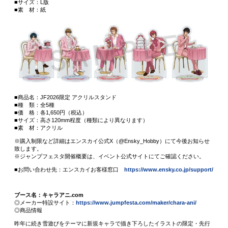
■サイズ：L版
■素 材：紙
■商品名：JF2026限定 アクリルスタンド
■種 類：全5種
■価 格：各1,650円（税込）
■サイズ：高さ120mm程度（種類により異なります）
■素 材：アクリル
※購入制限など詳細はエンスカイ公式X（@Ensky_Hobby）にて今後お知らせ
致します。
※ジャンプフェスタ開催概要は、イベント公式サイトにてご確認ください。
■お問い合わせ先：エンスカイお客様窓口
https://www.ensky.co.jp/support/
ブース名：キャラアニ.com
◎メーカー特設サイト：
https://www.jumpfesta.com/maker/chara-ani/
◎商品情報
昨年に続き雪遊びをテーマに新規キャラで描き下ろしたイラストの限定・先行