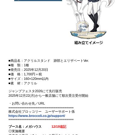
■商品名：アクリルスタンド 跡部とエリザベートVer.
■種 類：1種
■発売日：2025年12月20日
■価 格：1,700円＋税
■サイズ：160×120mm以内
■素 材：アクリル
ジャンプフェスタ2026にて先行販売
2025年12月22(月)から一般店舗にて順次受注受付開始
・お問い合わせ先／URL
====================================
株式会社ブロッコリー ユーザーサポート係
https://www.broccoli.co.jp/support/
====================================
ブース名：メガハウス
12/19追記
◎実施概要