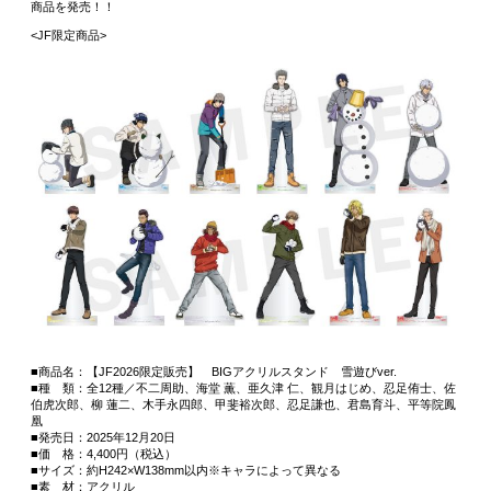
商品を発売！！
<JF限定商品>
■商品名：【JF2026限定販売】 BIGアクリルスタンド 雪遊びver.
■種 類：全12種／不二周助、海堂 薫、亜久津 仁、観月はじめ、忍足侑士、佐
伯虎次郎、柳 蓮二、木手永四郎、甲斐裕次郎、忍足謙也、君島育斗、平等院鳳
凰
■発売日：2025年12月20日
■価 格：4,400円（税込）
■サイズ：約H242×W138mm以内※キャラによって異なる
■素 材：アクリル