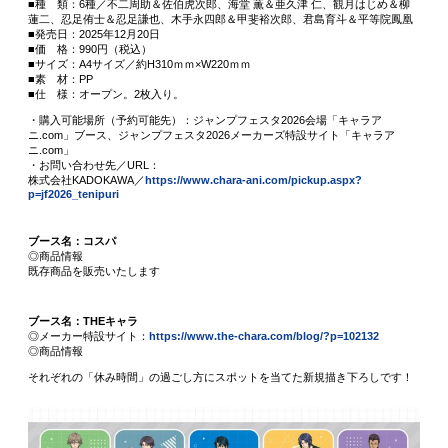
■種 類：6種／不二周助＆佐伯虎次郎、海堂 薫＆亜久津 仁、観月はじめ＆柳
蓮二、忍足侑士＆忍足謙也、木手永四郎＆甲斐裕次郎、君島育斗＆平等院鳳凰
■発売日：2025年12月20日
■価 格：990円（税込）
■サイズ：A4サイズ／約H310ｍｍ×W220ｍｍ
■素 材：PP
■仕 様：オープン。2枚入り。
・購入可能場所（予約可能先）：ジャンプフェスタ2026会場「キャラア
ニ.com」ブース、ジャンプフェスタ2026メーカーズ特設サイト「キャラア
ニ.com」
・お問い合わせ先／URL：
株式会社KADOKAWA／
https://www.chara-ani.com/pickup.aspx?
p=jf2026_tenipuri
ブース名：コスパ
◎商品情報
既存商品を販売いたします
ブース名：THEキャラ
◎メーカー特設サイト：
https://www.the-chara.com/blog/?p=102132
◎商品情報
それぞれの「休み時間」の過ごし方にスポットを当てた新規描き下ろしです！