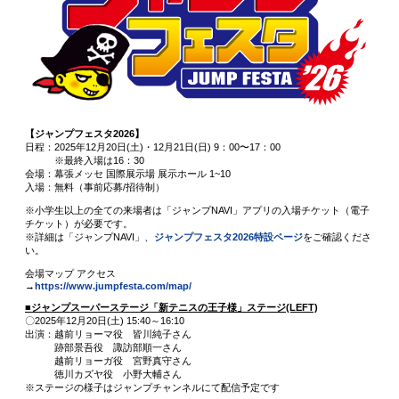
【ジャンプフェスタ2026】
日程：2025年12月20日(土)・12月21日(日) 9：00〜17：00
※最終入場は16：30
会場：幕張メッセ 国際展示場 展示ホール 1~10
入場：無料（事前応募/招待制）
※小学生以上の全ての来場者は「ジャンプNAVI」アプリの入場チケット（電子
チケット）が必要です。
※詳細は「ジャンプNAVI」、
ジャンプフェスタ2026特設ページ
をご確認くださ
い。
会場マップ アクセス
→
https://www.jumpfesta.com/map/
■ジャンプスーパーステージ「新テニスの王子様」ステージ(LEFT)
〇2025年12月20日(土)
15:40～16:10
出演：
越前リョーマ
役 皆川純子さん
跡部景吾
役 諏訪部順一さん
越前リョーガ
役 宮野真守さん
徳川カズヤ
役 小野大輔さん
※ステージの様子はジャンプチャンネルにて配信予定です