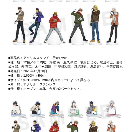
■商品名：アクリルスタンド 雪遊びver.
■種 類：12種／不二周助、海堂 薫、亜久津 仁、観月はじめ、忍足侑士、佐伯
虎次郎、柳 蓮二、木手永四郎、甲斐裕次郎、忍足謙也、君島育斗、平等院鳳凰
■発売日：2025年12月20日
■価 格：1,650円（税込）
■サイズ：約H125×W70mm以内※キャラによって異なる
■素 材：アクリル、ステンレス
■仕 様：オープン。本体、台座の2パーツセット。