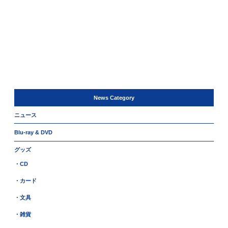
News Category
ニュース
Blu-ray & DVD
グッズ
・CD
・カード
・文具
・雑貨