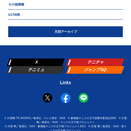
その他情報
U17W杯
月別アーカイブ
X
テニチャ
テニミュ
ジャンプSQ.
Links
©
許斐剛 TK WORKS／集英社・テレビ東京・NAS
©
劇場版テニスの王子様製作委員会2005
©
許斐
剛／集英社・NAS・テニスの王子様プロジェクト
©
許斐 剛／集英社・NAS・劇場版テニスの王子様プロジェクト2011
©
許斐 剛／集英社・NAS・新テ
ニスの王子様プロジェクト