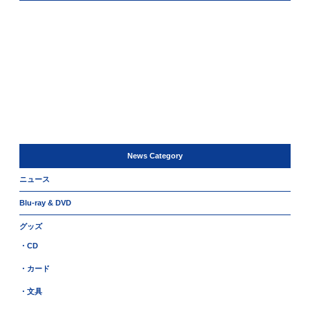
News Category
ニュース
Blu-ray & DVD
グッズ
・CD
・カード
・文具