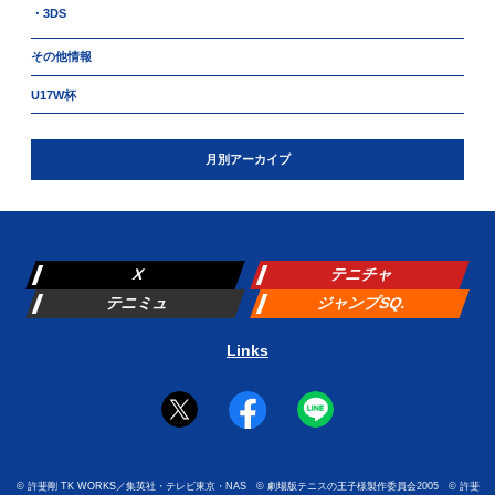
・3DS
その他情報
U17W杯
月別アーカイブ
X
テニチャ
テニミュ
ジャンプSQ.
Links
©
許斐剛 TK WORKS／集英社・テレビ東京・NAS
©
劇場版テニスの王子様製作委員会2005
©
許斐