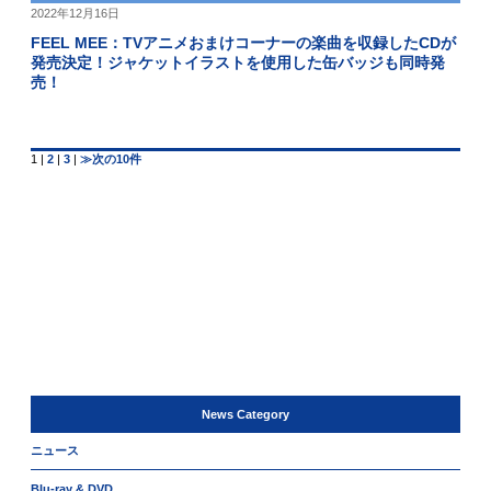
2022年12月16日
FEEL MEE：TVアニメおまけコーナーの楽曲を収録したCDが
発売決定！ジャケットイラストを使用した缶バッジも同時発
売！
1
|
2
|
3
|
≫次の10件
News Category
ニュース
Blu-ray & DVD