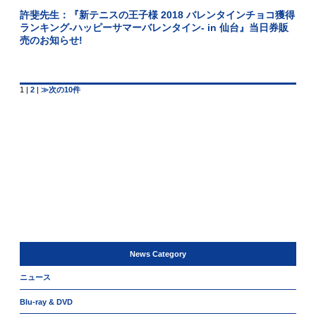
許斐先生：『新テニスの王子様 2018 バレンタインチョコ獲得
ランキング-ハッピーサマーバレンタイン- in 仙台』当日券販
売のお知らせ!
1
|
2
|
≫次の10件
News Category
ニュース
Blu-ray & DVD