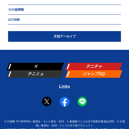
その他情報
U17W杯
月別アーカイブ
X
テニチャ
テニミュ
ジャンプSQ.
Links
©
許斐剛 TK WORKS／集英社・テレビ東京・NAS
©
劇場版テニスの王子様製作委員会2005
©
許斐
剛／集英社・NAS・テニスの王子様プロジェクト