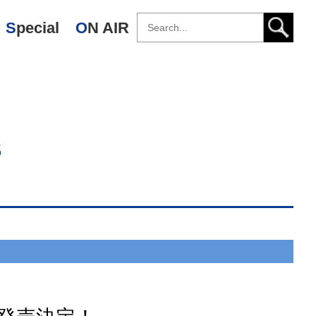
Special
ON AIR
s