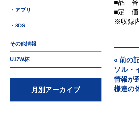
■品 番：
・アプリ
■定 価：
※収録
・3DS
その他情報
« 前の
U17W杯
ソル・
情報が
様達の
月別アーカイブ