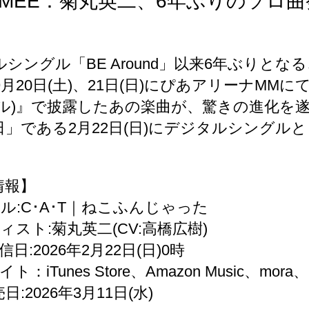
L MEE：菊丸英二、6年ぶりのソロ
シングル「BE Around」以来6年ぶりと
年9月20日(土)、21日(日)にぴあアリーナMM
ール)』で披露したあの楽曲が、驚きの進化を遂
」である2月22日(日)にデジタルシングルと
情報】
ル:C･A･T｜ねこふんじゃった
ィスト:菊丸英二(CV:高橋広樹)
日:2026年2月22日(日)0時
ト：iTunes Store、Amazon Music、mo
日:2026年3月11日(水)