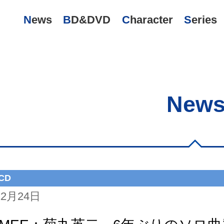
News
BD&DVD
Character
Series
New
CD
12月24日