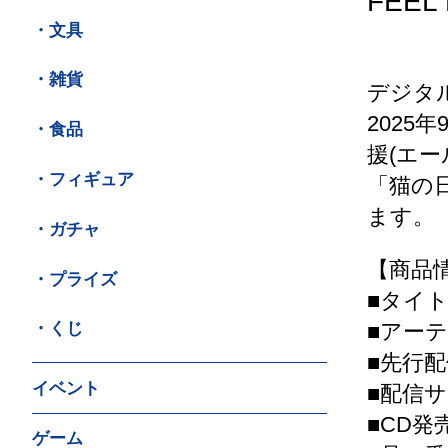
FEE
・文具
・雑貨
デジタル
2025
・食品
援(エ
・フィギュア
「猫の日
ます。
・ガチャ
【商品
・プライズ
■タイト
■アーテ
・くじ
■先行配信
イベント
■配信サイ
■CD発売
ゲーム