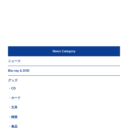
News Category
ニュース
Blu-ray & DVD
グッズ
・CD
・カード
・文具
・雑貨
・食品