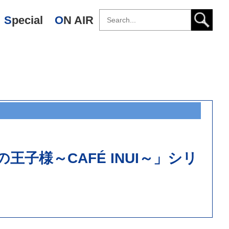
Special
ON AIR
子様～CAFÉ INUI～」シリ