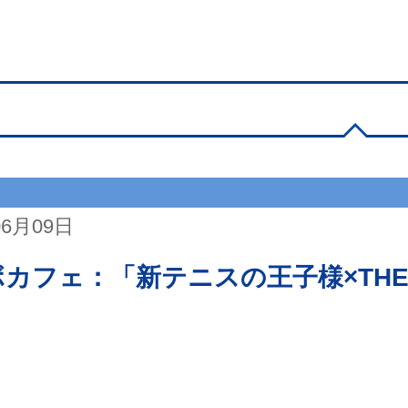
06月09日
カフェ：「新テニスの王子様×THE GU
！