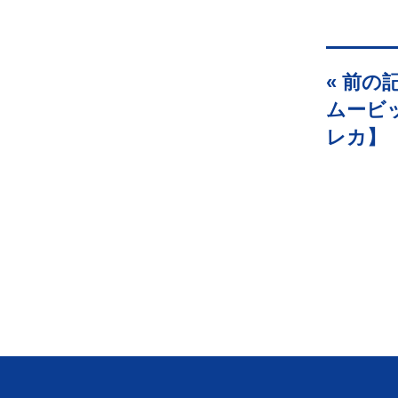
« 前の
ムービ
レカ】