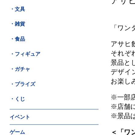
アサ
・文具
・雑貨
「ワン
・食品
アサヒ
それぞ
・フィギュア
景品と
・ガチャ
デザイ
お楽し
・プライズ
※一部
・くじ
※店舗
※景品
イベント
＜「ワ
ゲーム