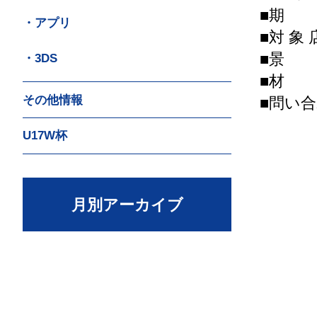
■期 間
・アプリ
■対 
■景 
・3DS
■材 
その他情報
■問い合
※受付
U17W杯
対応
月別アーカイブ