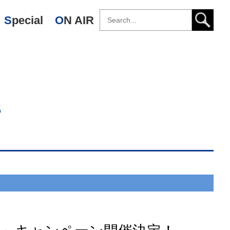
Special
ON AIR
s