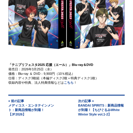
「テニプリフェスタ2025 応援（エール）」Blu-ray＆DVD
発売日：2026年3月25日（水）
価格：Blu-ray ＆ DVD：9,900円（10％税込）
仕様：ディスク3枚組（本編ディスク2枚＋特典ディスク1枚）
収録内容や特典、法人特典情報などは
こちら
！
« 前の記事
次の記事 »
メディコス・エンタテインメン
BANDAI SPIRITS：新商品情報
ト：新商品情報が到着！
が到着！【ちびぐるみWhite
【JF2026】
Winter Style vol.1-2】