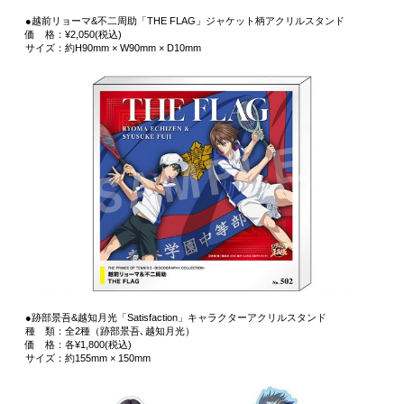
●越前リョーマ&不二周助「THE FLAG」ジャケット柄アクリルスタンド
価 格：¥2,050(税込)
サイズ：約H90mm × W90mm × D10mm
●跡部景吾&越知月光「Satisfaction」キャラクターアクリルスタンド
種 類：全2種（跡部景吾､越知月光）
価 格：各¥1,800(税込)
サイズ：約155mm × 150mm