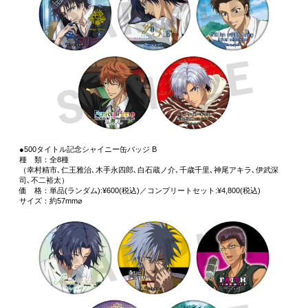
●500タイトル記念シャイニー缶バッジ B
種 類：全8種
（幸村精市､仁王雅治､木手永四郎､白石蔵ノ介､千歳千里､神尾アキラ､伊武深
司､不二裕太）
価 格：単品(ランダム):¥600(税込)／コンプリートセット:¥4,800(税込)
サイズ：約57mm⌀