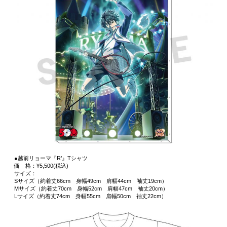
●越前リョーマ『R’』Tシャツ
価 格：¥5,500(税込)
サイズ：
Sサイズ（約着丈66cm 身幅49cm 肩幅44cm 袖丈19cm）
Mサイズ（約着丈70cm 身幅52cm 肩幅47cm 袖丈20cm）
Lサイズ（約着丈74cm 身幅55cm 肩幅50cm 袖丈22cm）