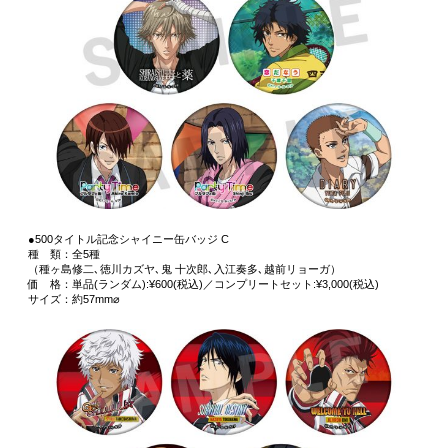
●500タイトル記念シャイニー缶バッジ C
種 類：全5種
（種ヶ島修二､徳川カズヤ､鬼 十次郎､入江奏多､越前リョーガ）
価 格：単品(ランダム):¥600(税込)／コンプリートセット:¥3,000(税込)
サイズ：約57mm⌀