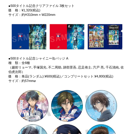
●500タイトル記念クリアファイル 3枚セット
価 格：¥1,320(税込)
サイズ：約H310mm × W220mm
●500タイトル記念シャイニー缶バッジ A
種 類：全8種
（越前リョーマ､手塚国光､不二周助､跡部景吾､忍足侑士､宍戸 亮､千石清純､佐
伯虎次郎）
価 格：単品(ランダム):¥600(税込)／コンプリートセット:¥4,800(税込)
サイズ：約57mm⌀