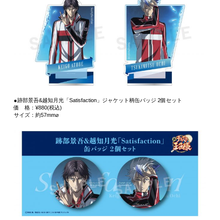
●跡部景吾&越知月光「Satisfaction」ジャケット柄缶バッジ 2個セット
価 格：¥880(税込)
サイズ：約57mm⌀