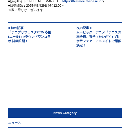
■販売サイト：FEEL MEE MARKET（
https://feelmee.thebase.in/
）
■販売開始：2025年8月29日(金)12:00～
※数に限りがございます。
« 前の記事
次の記事 »
「テニプリフェスタ2025 応援
ムービック：アニメ『テニスの
(エール)」×ラウンドワンコラ
王子様』青学（せいがく）VS
ボ 詳細公開！
氷帝フェア アニメイトで開催
決定！
News Category
ニュース