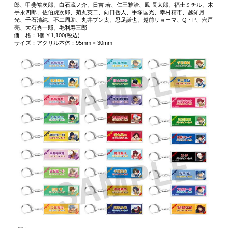
郎、甲斐裕次郎、白石蔵ノ介、日吉 若、仁王雅治、鳳 長太郎、福士ミチル、木
手永四郎、佐伯虎次郎、菊丸英二、向日岳人、手塚国光、幸村精市、越知月
光、千石清純、不二周助、丸井ブン太、忍足謙也、越前リョーマ、Q・P、宍戸
亮、大石秀一郎、毛利寿三郎
価 格：1個￥1,100(税込)
サイズ：アクリル本体：95mm × 30mm