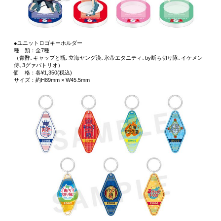
●ユニットロゴキーホルダー
種 類：全7種
（青酢､キャップと瓶､立海ヤング漢､氷帝エタニティ､by断ち切り隊､イケメン
侍､3グァバトリオ）
価 格：各¥1,350(税込)
サイズ：約H89mm × W45.5mm