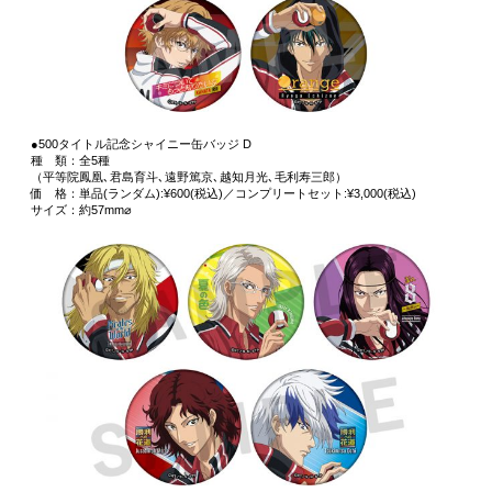
●500タイトル記念シャイニー缶バッジ D
種 類：全5種
（平等院鳳凰､君島育斗､遠野篤京､越知月光､毛利寿三郎）
価 格：単品(ランダム):¥600(税込)／コンプリートセット:¥3,000(税込)
サイズ：約57mm⌀