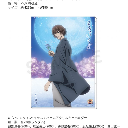
価 格：¥5,600(税込)
サイズ：約H273mm × W190mm
●「バレンタイン･キッス」ネームアクリルキーホルダー
種 類：全27種(ランダム)
跡部景吾(2004)、忍足侑士(2005)、跡部景吾(2006)、忍足侑士(2006)、真田弦一