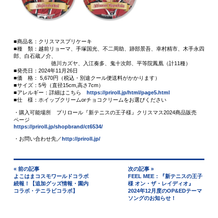
■商品名：クリスマスプリケーキ
■種 類：越前リョーマ、手塚国光、不二周助、跡部景吾、幸村精市、木手永四
郎、白石蔵ノ介、
徳川カズヤ、入江奏多、鬼十次郎、平等院鳳凰（計11種）
■発売日：2024年11月26日
■価 格： 5,670円（税込・別途クール便送料がかかります）
■サイズ：5号（直径15cm,高さ7cm）
■アレルギー：詳細はこちら
https://priroll.jp/html/page5.html
■仕 様：ホイップクリームorチョコクリームをお選びください
・購入可能場所 プリロール『新テニスの王子様』クリスマス2024商品販売
ページ
https://priroll.jp/shopbrand/ct6534/
・お問い合わせ先／
http://priroll.jp/
« 前の記事
次の記事 »
よこはまコスモワールドコラボ
FEEL MEE：『新テニスの王子
続報！【追加グッズ情報・園内
様 オン・ザ・レイディオ』
コラボ・テニラビコラボ】
2024年12月度のOP&EDテーマ
ソングのお知らせ！