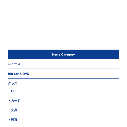
News Category
ニュース
Blu-ray & DVD
グッズ
・CD
・カード
・文具
・雑貨