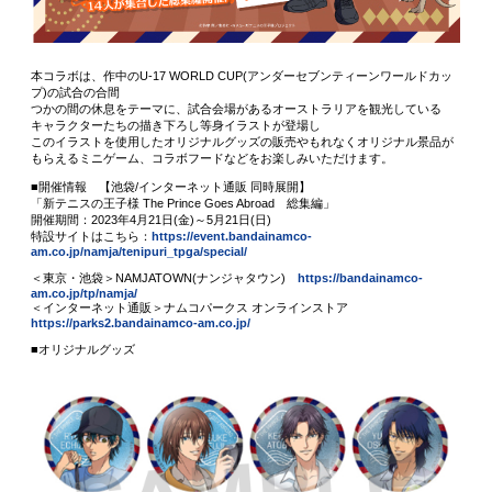
本コラボは、作中のU-17 WORLD CUP(アンダーセブンティーンワールドカッ
プ)の試合の合間
つかの間の休息をテーマに、試合会場があるオーストラリアを観光している
キャラクターたちの描き下ろし等身イラストが登場し
このイラストを使用したオリジナルグッズの販売やもれなくオリジナル景品が
もらえるミニゲーム、コラボフードなどをお楽しみいただけます。
■開催情報 【池袋/インターネット通販 同時展開】
「新テニスの王子様 The Prince Goes Abroad 総集編」
開催期間：2023年4月21日(金)～5月21日(日)
特設サイトはこちら：
https://event.bandainamco-
am.co.jp/namja/tenipuri_tpga/special/
＜東京・池袋＞NAMJATOWN(ナンジャタウン)
https://bandainamco-
am.co.jp/tp/namja/
＜インターネット通販＞ナムコパークス オンラインストア
https://parks2.bandainamco-am.co.jp/
■オリジナルグッズ