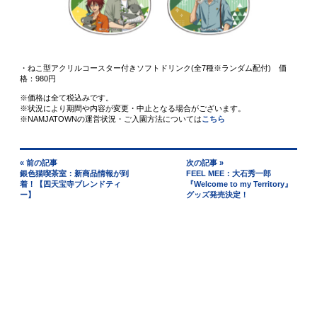
・ねこ型アクリルコースター付きソフトドリンク(全7種※ランダム配付) 価
格：980円
※価格は全て税込みです。
※状況により期間や内容が変更・中止となる場合がございます。
※NAMJATOWNの運営状況・ご入園方法については
こちら
« 前の記事
次の記事 »
銀色猫喫茶室：新商品情報が到
FEEL MEE：大石秀一郎
着！【四天宝寺ブレンドティ
『Welcome to my Territory』
ー】
グッズ発売決定！