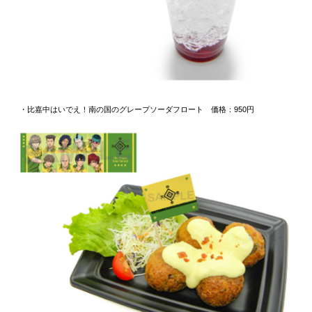
・比嘉中はいでえ！南の国のグレープソーダフロート 価格：950円