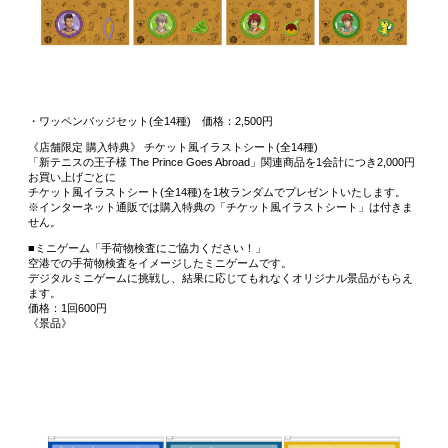
・ワッペンバッジセット(全14種) 価格：2,500円
《店舗限定 購入特典》 チケット風イラストシート(全14種)
「新テニスの王子様 The Prince Goes Abroad」関連商品を1会計につき2,000円
お買い上げごとに
チケット風イラストシート(全14種)を1枚ランダムでプレゼントいたします。
※インターネット通販では購入特典の「チケット風イラストシート」は付きま
せん。
■ミニゲーム「手荷物検査にご協力ください！」
空港での手荷物検査をイメージしたミニゲームです。
デジタルミニゲームに挑戦し、結果に応じてもれなくオリジナル景品がもらえ
ます。
価格：1回600円
《景品》