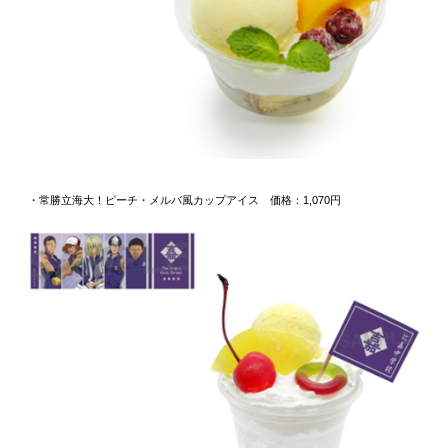
・常勝立海大！ピーチ・メルバ風カップアイス 価格：1,070円