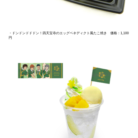
・ドンドンドドドン！四天宝寺のエッグベネディクト風たこ焼き 価格：1,100
円