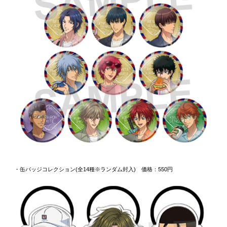
・缶バッジコレクション(全14種※ランダム封入) 価格：550円