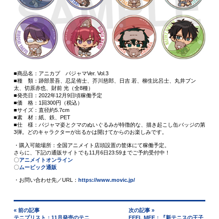
■商品名：アニカプ パジャマVer. Vol.3
■種 類：跡部景吾、忍足侑士、芥川慈郎、日吉 若、柳生比呂士、丸井ブン
太、切原赤也、財前 光（全8種）
■発売日：2022年12月9日頃稼働予定
■価 格：1回300円（税込）
■サイズ：直径約5.7cm
■素 材：紙、鉄、PET
■仕 様：パジャマ姿とクマのぬいぐるみが特徴的な、描き起こし缶バッジの第
3弾。どのキャラクターが出るかは開けてからのお楽しみです。
・購入可能場所：全国アニメイト店頭設置の筐体にて稼働予定。
さらに、下記の通販サイトでも11月6日23:59までご予約受付中！
〇
アニメイトオンライン
〇
ムービック通販
・お問い合わせ先／URL：
https://www.movic.jp/
« 前の記事
次の記事 »
テニプリスト：11月発売のテニ
FEEL MEE：『新テニスの王子