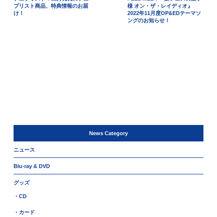
プリスト商品、特典情報のお届
様 オン・ザ・レイディオ』
け！
2022年11月度OP&EDテーマソ
ングのお知らせ！
News Category
ニュース
Blu-ray & DVD
グッズ
・CD
・カード