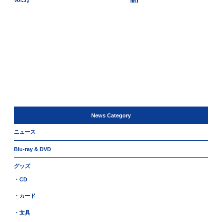
Vol.3】
品】
News Category
ニュース
Blu-ray & DVD
グッズ
・CD
・カード
・文具