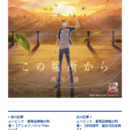
« 前の記事
次の記事 »
ムービック：新商品情報が到
ムービック：新商品情報が到
着！【アニカプ パジャマVer.
着！【伊武深司 誕生日記念商