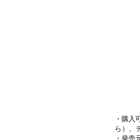
・購入
ら）、
・発売