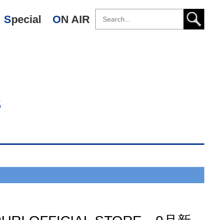
Special
ON AIR
s