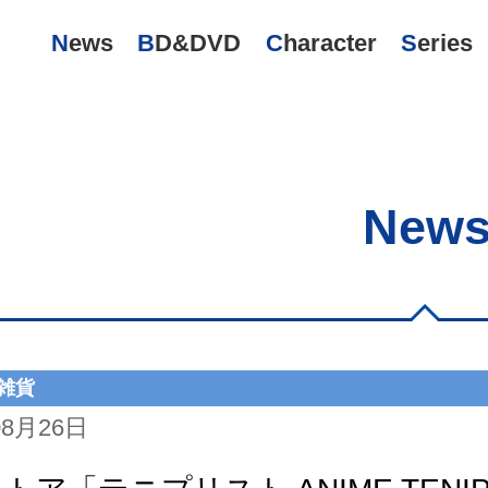
News
BD&DVD
Character
Series
New
雑貨
08月26日