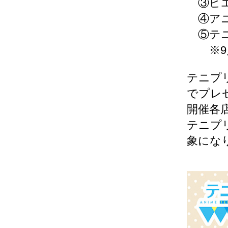
③ピエリ
④アニメ
⑤テニ
※9月
テニプ
でプレ
開催各
テニプ
象にな