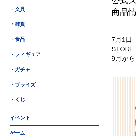
公式スト
・文具
商品
・雑貨
7月1日
・食品
STOR
・フィギュア
9月か
・ガチャ
・プライズ
・くじ
イベント
ゲーム