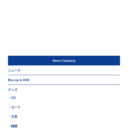
News Category
ニュース
Blu-ray & DVD
グッズ
・CD
・カード
・文具
・雑貨