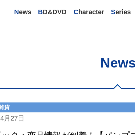
News
BD&DVD
Character
Series
New
雑貨
04月27日