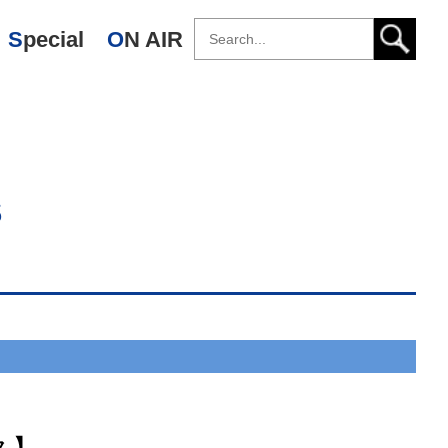
Special
ON AIR
s