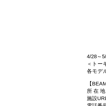
4/28～
＜トーキ
各モデル
【BEA
所 在 
施設UR
電話番号：