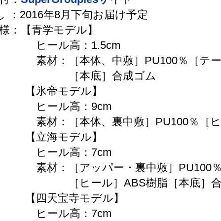
 し ：2016年8月下旬お届け予定
様：【青学モデル】
ル高：1.5cm
［本体、中敷］PU100％［テープ、靴
本底］合成ゴム
氷帝モデル】
ル高：9cm
［本体、裏中敷］PU100％［ヒール
立海モデル】
ル高：7cm
［アッパー・裏中敷］PU100％［テー
ール］ABS樹脂［本底］合
天宝寺モデル】
ル高：7cm