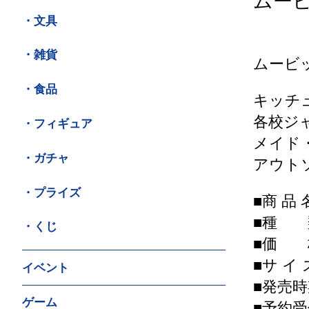
ムー
・文具
・雑貨
ムービ
・食品
キッチ
各校ジ
・フィギュア
メイド
・ガチャ
アウト
・プライズ
■商 品
■種 
・くじ
■価 格
■サ イ ズ
イベント
■発売時
ゲーム
■予約