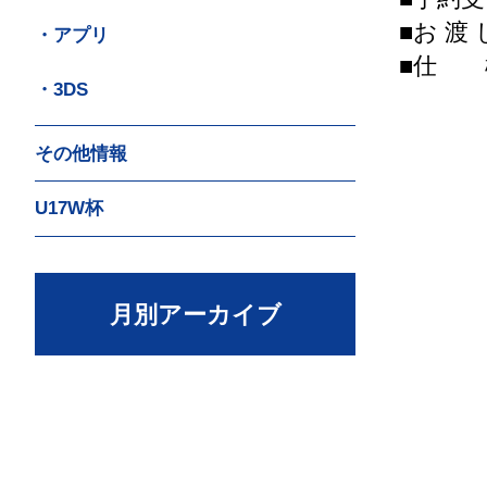
■お 渡
・アプリ
■仕 
・3DS
ヒー
素材：
その他情報
［
【
U17W杯
ヒー
素材：
【
月別アーカイブ
ヒー
素材：
［ヒ
【四
ヒー