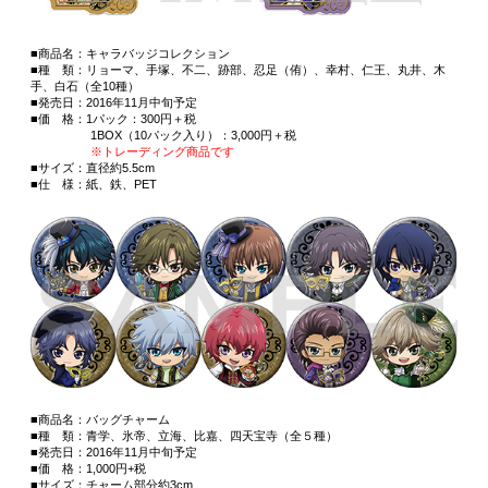
■商品名：キャラバッジコレクション
■種 類：リョーマ、手塚、不二、跡部、忍足（侑）、幸村、仁王、丸井、木
手、白石（全10種）
■発売日：2016年11月中旬予定
■価 格：1パック：300円＋税
1BOX（10パック入り）：3,000円＋税
※トレーディング商品です
■サイズ：直径約5.5cm
■仕 様：紙、鉄、PET
■商品名：バッグチャーム
■種 類：青学、氷帝、立海、比嘉、四天宝寺（全５種）
■発売日：2016年11月中旬予定
■価 格：1,000円+税
■サイズ：チャーム部分約3cm