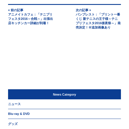
« 前の記事
次の記事 »
アニメイトカフェ：「テニプリ
バンプレスト：「プリント一番
フェスタ2016～合戦～」出張出
くじ 新テニスの王子様～テニ
店キッチンカー詳細が到着！
プリフェスタ2016後夜祭～」発
売決定！※追加画像あり
News Category
ニュース
Blu-ray & DVD
グッズ