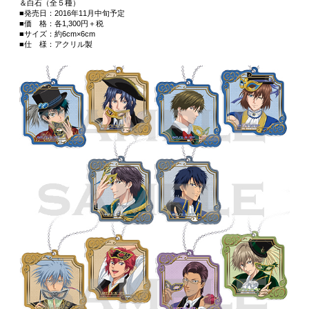
＆白石（全５種）
■発売日：2016年11月中旬予定
■価 格：各1,300円＋税
■サイズ：約6cm×6cm
■仕 様：アクリル製