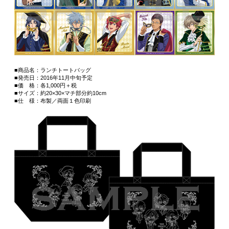
■商品名：ランチトートバッグ
■発売日：2016年11月中旬予定
■価 格：各1,000円＋税
■サイズ：約20×30×マチ部分約10cm
■仕 様：布製／両面１色印刷