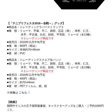
【「テニプリフェスタ2016～合戦～」グッズ】
■商品名：トレーディングラバーストラップ２
■種 類：リョーマ、手塚、不二、跡部、忍足（侑）、幸村、仁王、
木手、平古場、白石、財前、平等院、リョーガ（全13種）
※トレーディング商品です
■発売日：2016年11月中旬予定
■価 格：800円（税込）
■サイズ：本体約70×45mm
■素 材：PVC
■商品名：トレーディングスクエア缶バッジ
■種 類：リョーマ、手塚、不二、跡部、忍足（侑）、幸村、仁王、
木手、平古場、白石、財前、平等院、リョーガ（全13種）
※トレーディング商品です
■発売日：2016年11月中旬予定
■価 格：400円（税込）
■サイズ：約70×44mm
■素 材：PETフィルム、紙、鉄
※画像は
こちら
！
【特典】
期間中テニスの王子様関連書籍、キャラクターグッズをご購入・ご予約1000円
ごと、