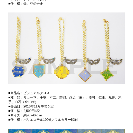
■仕 様：鉄、亜鉛合金
■商品名：ビジュアルクロス
■種 類：リョーマ、手塚、不二、跡部、忍足（侑）、幸村、仁王、丸井、木
手、白石（全10種）
■発売日：2016年11月中旬予定
■価 格：2,500円+税
■サイズ：約90×40ｃｍ
■仕 様：ポリエステル100%／フルカラー印刷