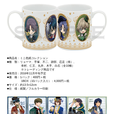
■商品名：ミニ色紙コレクション
■種 類：リョーマ、手塚、不二、跡部、忍足（侑）、
幸村、仁王、丸井、木手、白石（全10種）
※トレーディング商品です
■発売日：2016年11月中旬予定
■価 格：1パック：400円＋税
1BOX（10パック入り）：4,000円＋税
■サイズ：約13.5×12cm
■仕 様：紙製／フルカラー印刷