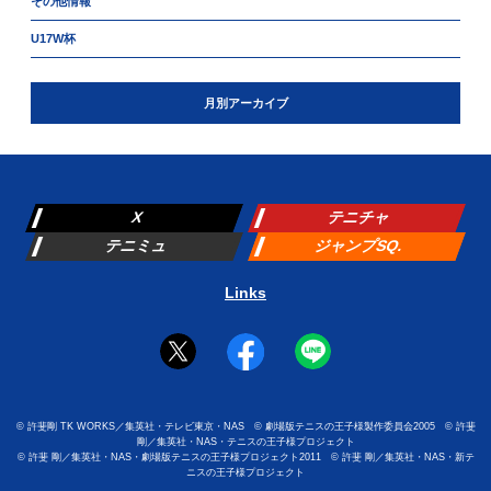
その他情報
U17W杯
月別アーカイブ
X
テニチャ
テニミュ
ジャンプSQ.
Links
©
許斐剛 TK WORKS／集英社・テレビ東京・NAS
©
劇場版テニスの王子様製作委員会2005
©
許斐
剛／集英社・NAS・テニスの王子様プロジェクト
©
許斐 剛／集英社・NAS・劇場版テニスの王子様プロジェクト2011
©
許斐 剛／集英社・NAS・新テ
ニスの王子様プロジェクト