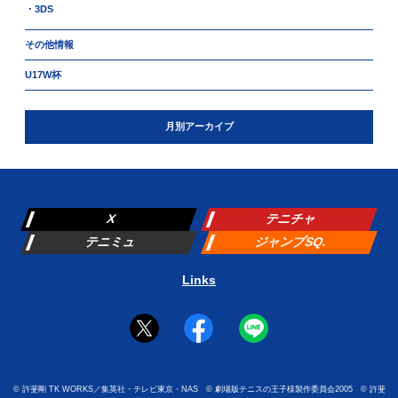
・3DS
その他情報
U17W杯
月別アーカイブ
X
テニチャ
テニミュ
ジャンプSQ.
Links
©
許斐剛 TK WORKS／集英社・テレビ東京・NAS
©
劇場版テニスの王子様製作委員会2005
©
許斐