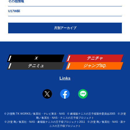
その他情報
U17W杯
月別アーカイブ
X
テニチャ
テニミュ
ジャンプSQ.
Links
©
許斐剛 TK WORKS／集英社・テレビ東京・NAS
©
劇場版テニスの王子様製作委員会2005
©
許斐
剛／集英社・NAS・テニスの王子様プロジェクト
©
許斐 剛／集英社・NAS・劇場版テニスの王子様プロジェクト2011
©
許斐 剛／集英社・NAS・新テ
ニスの王子様プロジェクト