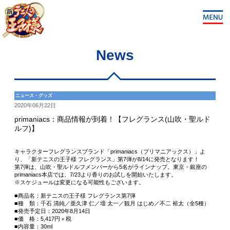
News
ニュース・グッズ
2020年06月22日
primaniacs：商品情報が到着！【フレグランス(山吹・聖ルド
ルフ)】
キャラクターフレグランスブランド「primaniacs（プリマニアックス）」よ
り、「新テニスの王子様 フレグランス」第7弾が8/14に発売となります！
第7弾は、山吹・聖ルドルフメンバーから5名がラインナップ。東京・銀座の
primaniacs本店では、7/23より香りのお試しを開始いたします。
※スケジュールは変更になる可能性もございます。
■商品名：新テニスの王子様 フレグランス第7弾
■種 類：千石 清純／亜久津 仁／壇 太一／観月 はじめ／不二 裕太（全5種）
■発売予定日：2020年8月14日
■価 格：5,417円＋税
■内容量：30ml