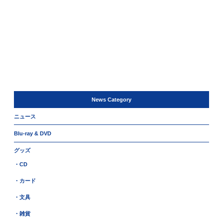
News Category
ニュース
Blu-ray & DVD
グッズ
・CD
・カード
・文具
・雑貨