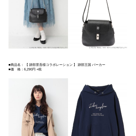
■商品名： 【 跡部景吾様コラボレーション 】 跡部王国 パーカー
■価 格：6,290円 +税