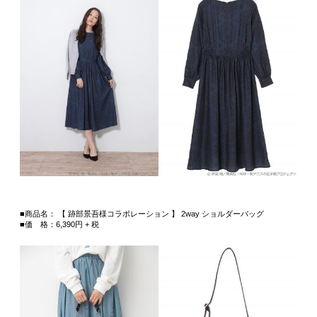
■商品名： 【 跡部景吾様コラボレーション 】 2way ショルダーバッグ
■価 格：6,390円 + 税