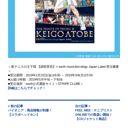
＜新テニスの王子様 【跡部景吾】× earth music&ecology Japan Label 受注概要
＞
■受注期間：2019年2月22日(金)18:00 ～ 2019年3/4(月)23:59
■お届け時期：2019年5月中旬～下旬頃
■受注場所：earth公式通販サイト＜STRIPE CLUBE＞
詳細はこちらでチェック！
« 前の記事
次の記事 »
パイオニア：商品情報が到着！
FEEL MEE：テニプリスト
【コラボヘッドホン】
ONLINEでの取扱い開始！
【CDジャケット商品】