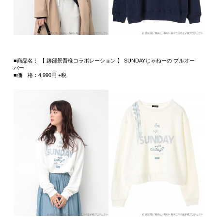
■商品名： 【 跡部景吾様コラボレーション 】 SUNDAYじゃねーの プルオー
バー
■価 格：4,990円 +税