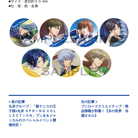
■サイズ：直径約５０ mm
■仕 様：紙・金属
« 前の記事
次の記事 »
丸井グループ：「新テニスの王
ブシロードクリエイティブ：商
子様×丸井 ＳＰＲＩＮＧ ＣＯＬ
品情報が到着！【氷の世界 冷
ＬＥＣＴＩＯＮ」ブン太＆ジャ
感タオル】
ッカルのスペシャルイベント開
催決定！