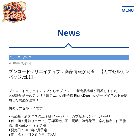
News
ニュース・グッズ
2018年03月27日
ブシロードクリエイティブ：商品情報が到着！【カプセルカン
バッジvol.1】
ブシロードクリエイティブからカプセルトイ新商品情報が到着しました。
大好評配信中のアプリ「新テニスの王子様 RisingBeat」のカードイラストを使
用した商品が登場！
初のカプセルトイです！
■商品名：新テニスの王子様 RisingBeat カプセルカンバッジ vol.1
■種 類：越前リョーマ、手塚国光、不二周助、跡部景吾、幸村精市、仁王雅
治、白石蔵ノ介（全７種）
■発売日：2018年7月予定
■価 格：１回２００円（税込）