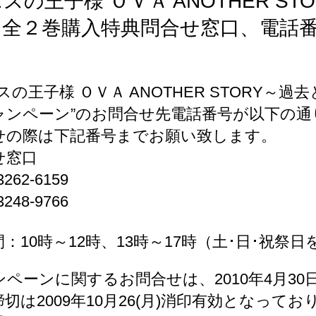
スの王子様 ＯＶＡ ANOTHER S
Ｄ全２巻購入特典問合せ窓口、電話
スの王子様 ＯＶＡ ANOTHER STORY
ャンペーン”のお問合せ先電話番号が以下の
せの際は下記番号までお願い致します。
せ窓口
262-6159
248-9766
：10時～12時、13時～17時（土･日･祝祭日
ンペーンに関するお問合せは、2010年4月3
切は2009年10月26(月)消印有効となっ