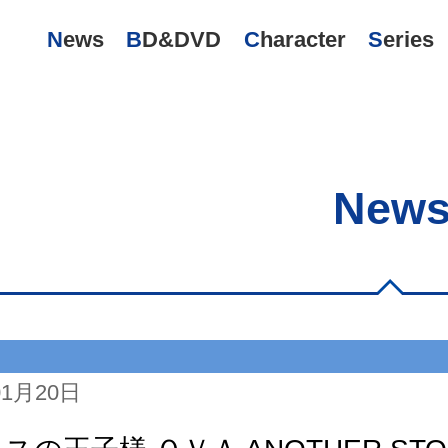
News
BD&DVD
Character
Series
New
01月20日