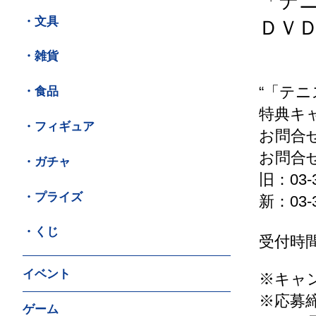
「テニ
・文具
ＤＶ
・雑貨
“「テニ
・食品
特典キ
・フィギュア
お問合
お問合
・ガチャ
旧：03-3
・プライズ
新：03-3
・くじ
受付時間
イベント
※キャ
※応募締
ゲーム