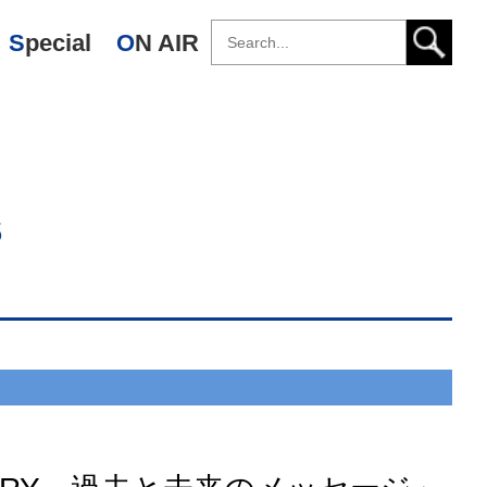
Special
ON AIR
s