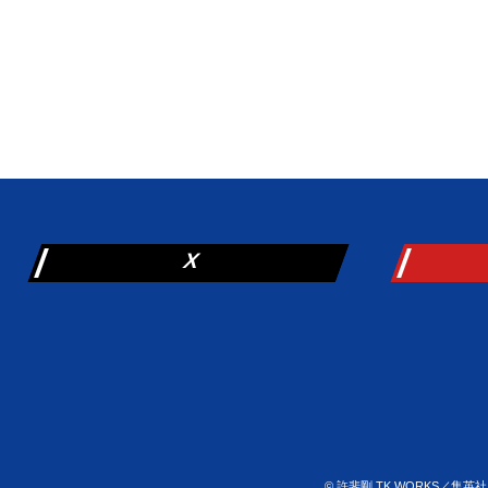
X
©
許斐剛 TK WORKS／集