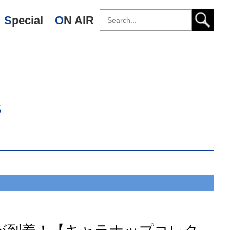
Special
ON AIR
s