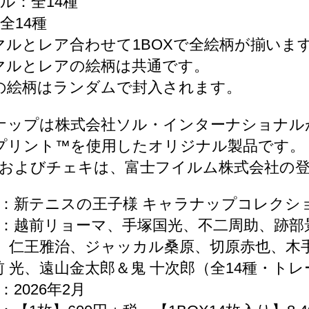
ル：全14種
全14種
マルとレア合わせて1BOXで全絵柄が揃いま
マルとレアの絵柄は共通です。
の絵柄はランダムで封入されます。
ナップは株式会社ソル・インターナショナル
プリント™を使用したオリジナル製品です。
staxおよびチェキは、富士フイルム株式会社
名：新テニスの王子様 キャラナップコレクシ
類：越前リョーマ、手塚国光、不二周助、跡部
二、仁王雅治、ジャッカル桑原、切原赤也、木
前 光、遠山金太郎＆鬼 十次郎（全14種・ト
：2026年2月