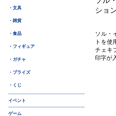
ソル
・文具
ショ
・雑貨
ソル・
・食品
トを使
・フィギュア
チェキ
印字が
・ガチャ
・プライズ
・くじ
イベント
ゲーム