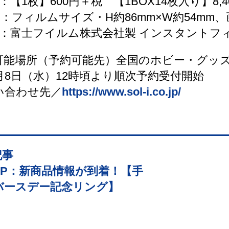
：【1枚】600円＋税 【1BOX14枚入り】8,
：フィルムサイズ・H約86mm×W約54mm、
材：富士フイルム株式会社製 インスタントフ
可能場所（予約可能先）全国のホビー・グッ
月8日（水）12時頃より順次予約受付開始
い合わせ先／
https://www.sol-i.co.jp/
記事
-UP：新商品情報が到着！【手
バースデー記念リング】