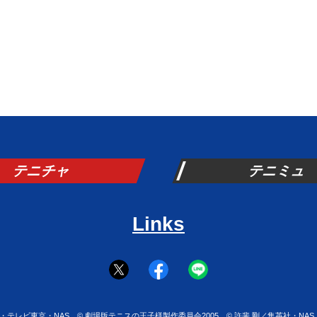
テニチャ
テニミュ
Links
英社・テレビ東京・NAS
©
劇場版テニスの王子様製作委員会2005
©
許斐 剛／集英社・NA