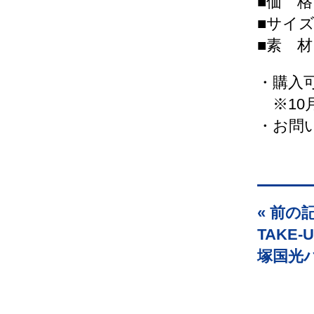
■価 格
■サイズ
■素 
・購入
※10
・お問
« 前の
TAKE
塚国光