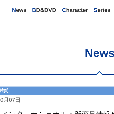
News
BD&DVD
Character
Series
New
雑貨
10月07日