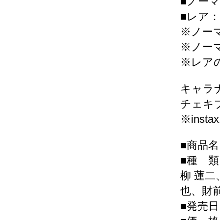
■ノーマ
■レア：
※ノー
※ノー
※レア
キャラ
チェキ
※in
■商品
■種 
柳 蓮
也、財
■発売日