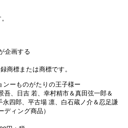
す。
が企画する
の登録商標または商標です。
ョンーものがたりの王子様ー
景吾、日吉 若、幸村精市＆真田弦一郎＆
手永四郎、平古場 凛、白石蔵ノ介＆忍足謙
レーディング商品）