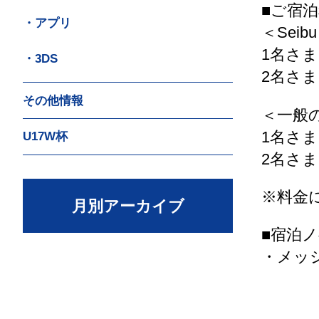
■ご宿
・アプリ
＜Seibu
1名さまご
・3DS
2名さま
その他情報
＜一般
1名さまご
U17W杯
2名さまご
※料金
月別アーカイブ
■宿泊
・メッ