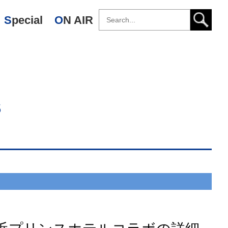
Special
ON AIR
s