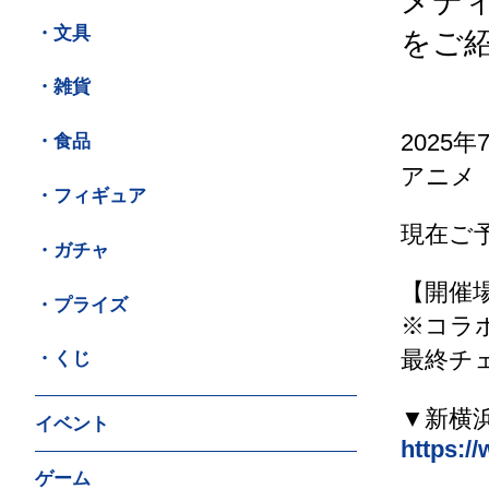
メデ
・文具
をご
・雑貨
202
・食品
アニメ
・フィギュア
現在ご
・ガチャ
【開催
・プライズ
※コラ
最終チ
・くじ
▼新横
イベント
https:/
ゲーム