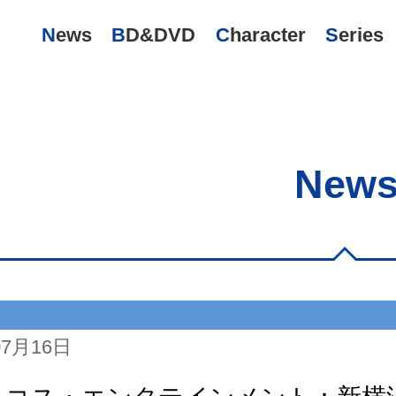
News
BD&DVD
Character
Series
New
07月16日