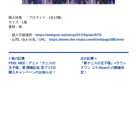
購入特典 「ブロマイド」(全12種)
サイズ：L版
素材：紙
・購入可能場所：
https://webpon.net/shop/STOS/plan/STO
・お問い合わせ先／URL
https://www.the-chara.com/html/page388.html
« 前の記事
次の記事 »
FEEL MEE：アニメ「テニスの
『新テニスの王子様』×ラウン
王子様」展 開催記念 音プリCD
ドワン コラボpart3 の開催決
購入キャンペーンのお知らせ！
定！