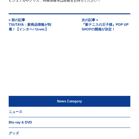
ビジュアルやグッズ、特典情報等は続報をお待ちください！
« 前の記事
次の記事 »
TSUTAYA：新商品情報が到
『新テニスの王子様』POP UP
着！【インターバルver.】
SHOPの開催が決定！
News Category
ニュース
Blu-ray & DVD
グッズ