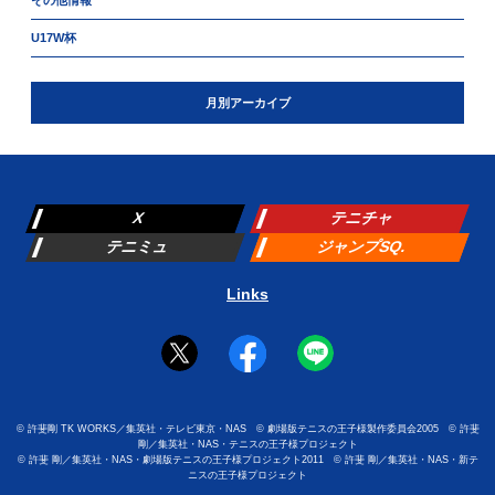
その他情報
U17W杯
月別アーカイブ
X
テニチャ
テニミュ
ジャンプSQ.
Links
©
許斐剛 TK WORKS／集英社・テレビ東京・NAS
©
劇場版テニスの王子様製作委員会2005
©
許斐
剛／集英社・NAS・テニスの王子様プロジェクト
©
許斐 剛／集英社・NAS・劇場版テニスの王子様プロジェクト2011
©
許斐 剛／集英社・NAS・新テ
ニスの王子様プロジェクト