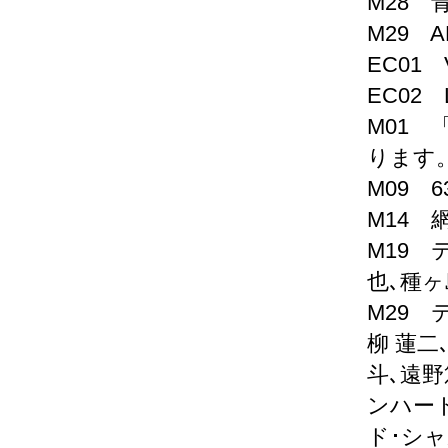
M28 
M29 
EC01 V
EC02 
M01 
ります
M09 6
M14 
M19 
也､種ヶ
M29 
柳 蓮二
斗､遠
ンハー
ド･シ