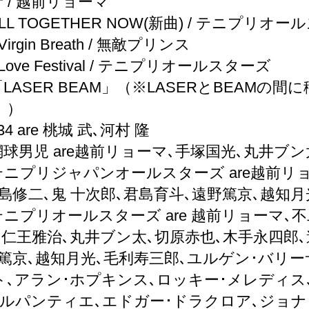
青 / 越前リョーマ
ALL TOGETHER NOW(新曲) / テニプリオ
irgin Breath / 無敵プリンス
Love Festival / テニプリオールスターズ
「LASER BEAM」（※LASERとBEA
。）
34 are 桃城 武､河村 隆
網球男児 are越前リョーマ､手塚国光､丸井ブン
テニプリジャパンオールスターズ are越前リョ
島修二､鬼 十次郎､君島育斗､遠野篤京､越知
テニプリオールスターズ are 越前リョーマ､
､仁王雅治､丸井ブン太､切原赤也､木手永四郎､
野篤京､越知月光､毛利寿三郎､ユルゲン･バリー
ト､アラン･ホプキンス､ロッキー･メレディス
ャルパンティエ､エドガー･ドラクロア､ジョナ