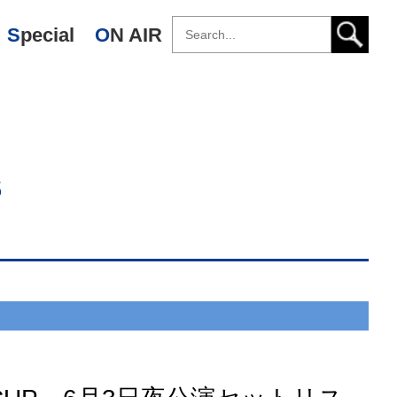
Special
ON AIR
s