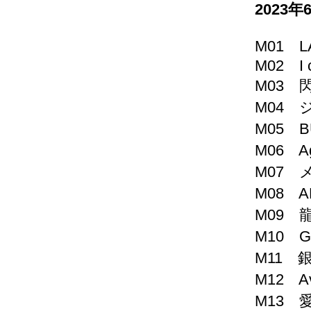
2023年
M01 L
M02 I c
M03 
M04 
M05 B
M06 Ag
M07 
M08 A
M09 龍
M10 
M11 
M12 
M13 