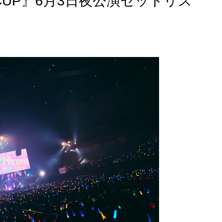
D CUP』6月3日夜公演セットリス