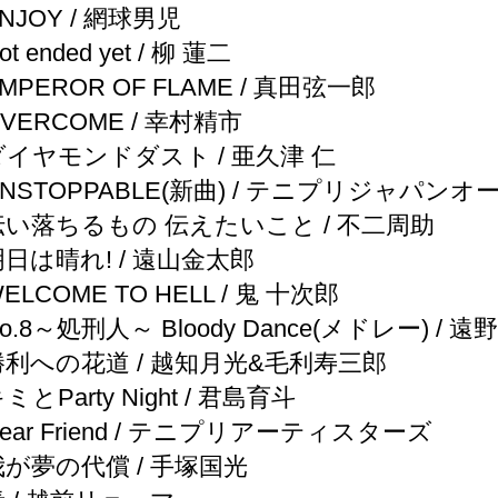
NJOY / 網球男児
t ended yet / 柳 蓮二
MPEROR OF FLAME / 真田弦一郎
VERCOME / 幸村精市
ダイヤモンドダスト / 亜久津 仁
UNSTOPPABLE(新曲) / テニプリジャパン
伝い落ちるもの 伝えたいこと / 不二周助
明日は晴れ! / 遠山金太郎
ELCOME TO HELL / 鬼 十次郎
o.8～処刑人～ Bloody Dance(メドレー) / 
勝利への花道 / 越知月光&毛利寿三郎
ミとParty Night / 君島育斗
ear Friend / テニプリアーティスターズ
我が夢の代償 / 手塚国光