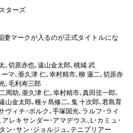
ールスターズ
Mの間に稲妻マークが入るのが正式タイトルにな
太､切原赤也､遠山金太郎､桃城 武
ーマ､亜久津 仁､幸村精市､柳 蓮二､切原赤
月光､毛利寿三郎
不二周助､亜久津 仁､幸村精市､真田弦一郎､
遠山金太郎､種ヶ島修二､鬼 十次郎､君島育
サヴィチ･ボルク､手塚国光､ラルフ･ライ
､アレキサンダー･アマデウス､L･カミュ･
タン･サン･ジョルジュ､テニプリアー