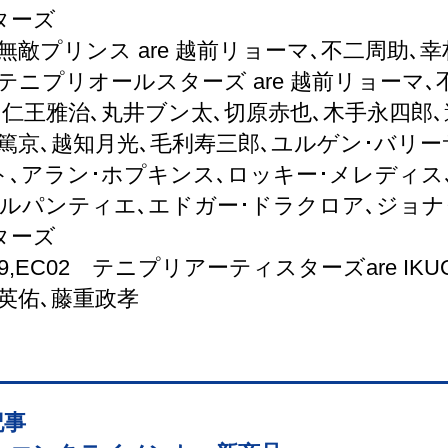
ターズ
 無敵プリンス are 越前リョーマ､不二周助､
 テニプリオールスターズ are 越前リョーマ､
､仁王雅治､丸井ブン太､切原赤也､木手永四郎､
野篤京､越知月光､毛利寿三郎､ユルゲン･バリー
ト､アラン･ホプキンス､ロッキー･メレディス
ャルパンティエ､エドガー･ドラクロア､ジョナ
ターズ
9,EC02
テニプリアーティスターズ
are IKU
英佑､藤重政孝
記事