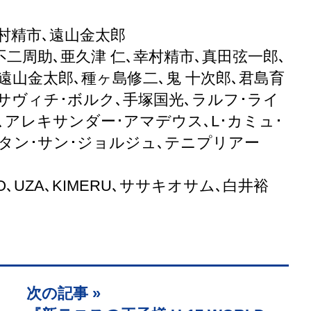
幸村精市､遠山金太郎
不二周助､亜久津 仁､幸村精市､真田弦一郎､
遠山金太郎､種ヶ島修二､鬼 十次郎､君島育
サヴィチ･ボルク､手塚国光､ラルフ･ライ
､アレキサンダー･アマデウス､L･カミュ･
タン･サン･ジョルジュ､テニプリアー
O
､
UZA
､
KIMERU
､ササキオサム､白井裕
次の記事 »