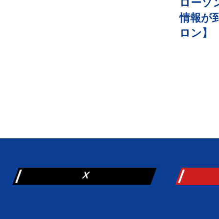
ローソ
情報が
ロン】
X