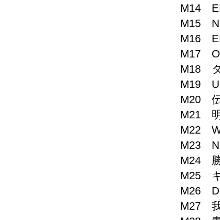
M14 E
M15 No
M16 E
M17 O
M18 
M19 
M20 
M21 
M22 W
M23 N
M24 
M25 キ
M26 D
M27 