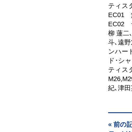
ティス
EC01
EC02
柳 蓮二
斗､遠
ンハー
ド･シ
ティス
M26,M2
紀､津田
« 前の