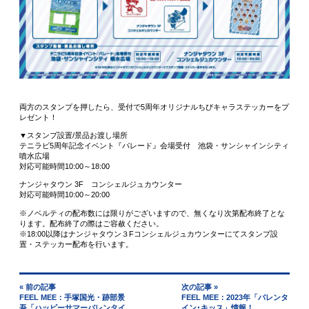
両方のスタンプを押したら、受付で5周年オリジナルちびキャラステッカーをプ
レゼント！
▼スタンプ設置/景品お渡し場所
テニラビ5周年記念イベント『パレード』会場受付 池袋・サンシャインシティ
噴水広場
対応可能時間10:00～18:00
ナンジャタウン 3F コンシェルジュカウンター
対応可能時間10:00～20:00
※ノベルティの配布数には限りがございますので、無くなり次第配布終了とな
ります。配布終了の際はご容赦ください。
※18:00以降はナンジャタウン３Fコンシェルジュカウンターにてスタンプ設
置・ステッカー配布を行います。
« 前の記事
次の記事 »
FEEL MEE：手塚国光・跡部景
FEEL MEE：2023年「バレンタ
吾「ハッピーサマーバレンタイ
イン･キッス」情報！