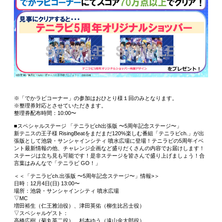
※「でかラビコーナー」の参加はおひとり様１回のみとなります。
※整理券対応とさせていただきます。
整理券配布時間：10:00〜
■スペシャルステージ 「テニラビch出張版 〜5周年記念ステージ〜」
新テニスの王子様 RisingBeatをまだまだ120%楽しむ番組「テニラビch.」が出
張版として池袋・サンシャインシティ 噴水広場に登場！テニラビの5周年イベ
ント最新情報の他、チャレンジ企画など盛りだくさんの内容でお届けします！
ステージは立ち見も可能です！是非ステージを皆さんで盛り上げましょう！合
言葉はみんなで「テニラビ GO！」
＜＜「テニラビch.出張版 〜5周年記念ステージ〜」情報>＞
日時：12月4日(日) 13:00〜
場所：池袋・サンシャインシティ 噴水広場
▽MC
増田裕生（仁王雅治役）、津田英佑（柳生比呂士役）
▽スペシャルゲスト：
高橋広樹（菊丸英二役）、杉本ゆう（遠山金太郎役）