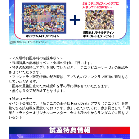
＜＜来場特典配布時の確認事項＞＞
・来場特典の配布はイベント会場の受付にて行います。
・特典の配布時はアプリを開いていただき、「テニラビユーザーID」の確認を
させていただきます。
・ファンクラブ限定特典の配布時は、アプリ内のファンクラブ画面の確認をさ
せていただきます。
・配布の重複防止のため確認印を手の甲に押させていただきます。
・無くなり次第配布終了となります。
▼試遊コーナー
イベント会場にて、『新テニスの王子様 RisingBeat』アプリ（テニラビ）を体
験できる試遊機を用意しております。参加いただいた方に、参加賞として「5周
年キャラクターオリジナルコースター」全１６種の中からランダムで１種をプ
レゼント！