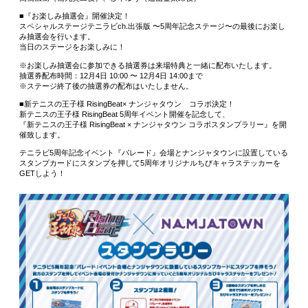
■『お楽しみ抽選会』開催決定！
スペシャルステージテニラビch.出張版 〜5周年記念ステージ〜の最後にお楽し
み抽選会を行います。
当日のステージをお楽しみに！
※お楽しみ抽選会に参加できる抽選券は来場特典と一緒に配布いたします。
抽選券配布時間：12月4日 10:00 〜 12月4日 14:00まで
※ステージ終了後の抽選券の配布はいたしません。
■新テニスの王子様 RisingBeat× ナンジャタウン コラボ決定！
新テニスの王子様 RisingBeat 5周年イベント開催を記念して、
『新テニスの王子様 RisingBeat × ナンジャタウン コラボスタンプラリー』を開
催致します。
テニラビ5周年記念イベント『パレード』会場とナンジャタウンに設置している
スタンプカードにスタンプを押して5周年オリジナルちびキャラステッカーを
GETしよう！