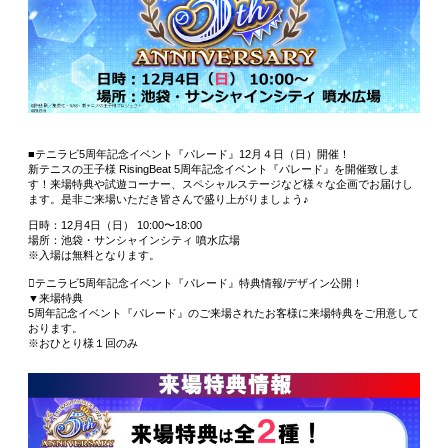
■テニラビ5周年記念イベント『パレード』12月４日（日）開催！
新テニスの王子様 RisingBeat 5周年記念イベント『パレード』を開催致しま
す！来場特典や試遊コーナー、スペシャルステージなど様々な企画でお届けし
ます。是非ご来場いただき皆さんで盛り上がりましょう♪
日時：12月4日（日） 10:00〜18:00
場所：池袋・サンシャインシティ 噴水広場
※入場は無料となります。
テニラビ5周年記念イベント『パレード』特典情報/デザイン公開！
▼来場特典
5周年記念イベント『パレード』のご来場されたお客様に来場特典をご用意して
おります。
※おひとり様１回のみ