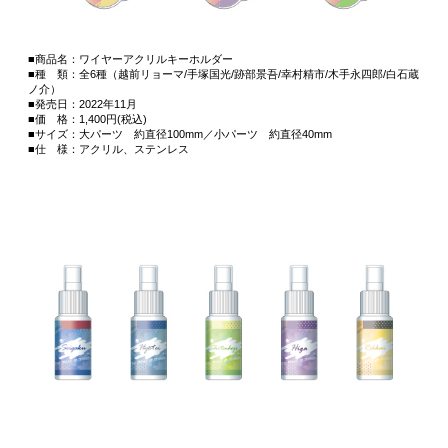
■商品名：ワイヤーアクリルキーホルダー
■種 類：全6種（越前リョーマ/手塚国光/跡部景吾/幸村精市/木手永四郎/白石蔵
ノ介）
■発売日：2022年11月
■価 格：1,400円(税込)
■サイズ：大パーツ 約直径100mm／小パーツ 約直径40mm
■仕 様：アクリル、ステンレス