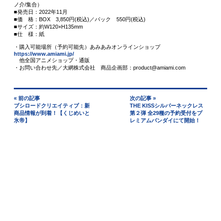
ノ介/集合）
■発売日：2022年11月
■価 格：BOX 3,850円(税込)／パック 550円(税込)
■サイズ：約W120×H135mm
■仕 様：紙
・購入可能場所（予約可能先）あみあみオンラインショップ
https://www.amiami.jp/
他全国アニメショップ・通販
・お問い合わせ先／大網株式会社 商品企画部：product@amiami.com
« 前の記事
次の記事 »
ブシロードクリエイティブ：新
THE KISSシルバーネックレス
商品情報が到着！【くじめいと
第２弾 全29種の予約受付をプ
氷帝】
レミアムバンダイにて開始！