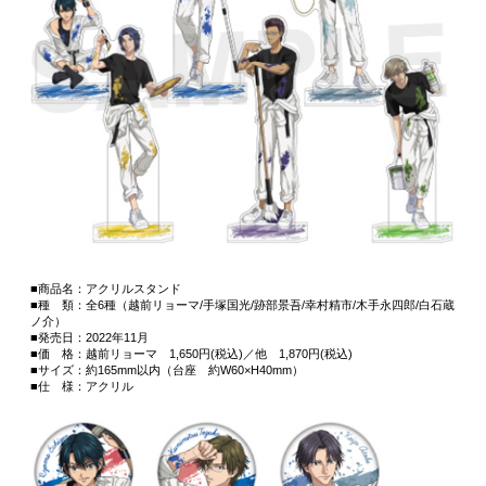
■商品名：アクリルスタンド
■種 類：全6種（越前リョーマ/手塚国光/跡部景吾/幸村精市/木手永四郎/白石蔵
ノ介）
■発売日：2022年11月
■価 格：越前リョーマ 1,650円(税込)／他 1,870円(税込)
■サイズ：約165mm以内（台座 約W60×H40mm）
■仕 様：アクリル