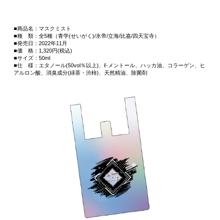
■商品名：マスクミスト
■種 類：全5種（青学(せいがく)/氷帝/立海/比嘉/四天宝寺）
■発売日：2022年11月
■価 格：1,320円(税込)
■サイズ：50ml
■仕 様：エタノール(50vol％以上)、ℓ-メントール、ハッカ油、コラーゲン、ヒ
アルロン酸、消臭成分(緑茶・渋柿)、天然精油、除菌剤