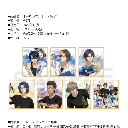
■商品名：オーロラマルシェバッグ
■種 類：全1種
■発売日：2022年11月
■価 格：3,300円(税込)
■サイズ：約W320×H380mm(持ち手含まず)
■仕 様：PVC
■商品名：トレーディングミニ色紙
■種 類：全7種（越前リョーマ/手塚国光/跡部景吾/幸村精市/木手永四郎/白石蔵