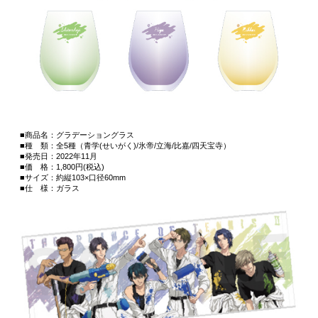
■商品名：グラデーショングラス
■種 類：全5種（青学(せいがく)/氷帝/立海/比嘉/四天宝寺）
■発売日：2022年11月
■価 格：1,800円(税込)
■サイズ：約縦103×口径60mm
■仕 様：ガラス