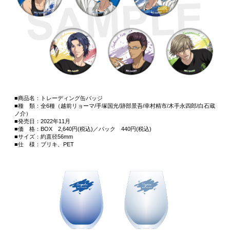
■商品名：トレーディング缶バッジ
■種 類：全6種（越前リョーマ/手塚国光/跡部景吾/幸村精市/木手永四郎/白石蔵
ノ介）
■発売日：2022年11月
■価 格：BOX 2,640円(税込)／パック 440円(税込)
■サイズ：約直径56mm
■仕 様：ブリキ、PET