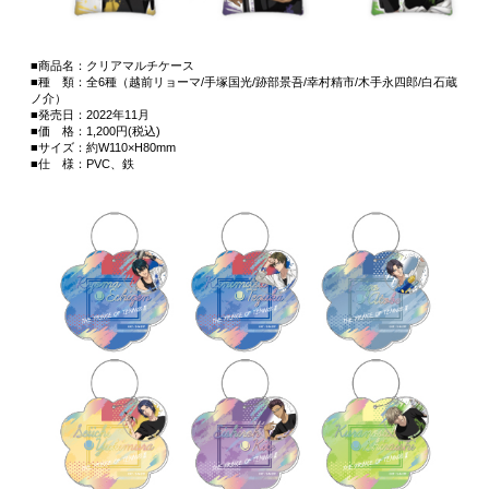
■商品名：クリアマルチケース
■種 類：全6種（越前リョーマ/手塚国光/跡部景吾/幸村精市/木手永四郎/白石蔵
ノ介）
■発売日：2022年11月
■価 格：1,200円(税込)
■サイズ：約W110×H80mm
■仕 様：PVC、鉄