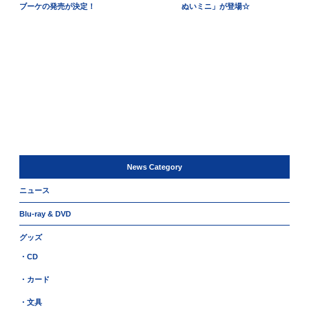
ブーケの発売が決定！
ぬいミニ」が登場☆
News Category
ニュース
Blu-ray & DVD
グッズ
・CD
・カード
・文具