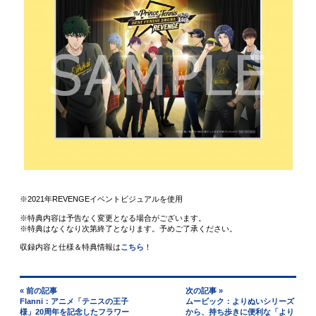
※2021年REVENGEイベントビジュアルを使用
※特典内容は予告なく変更となる場合がございます。
※特典はなくなり次第終了となります。予めご了承ください。
収録内容と仕様＆特典情報は
こちら
！
« 前の記事
次の記事 »
Flanni：アニメ「テニスの王子
ムービック：よりぬいシリーズ
様」20周年を記念したフラワー
から、持ち歩きに便利な「より