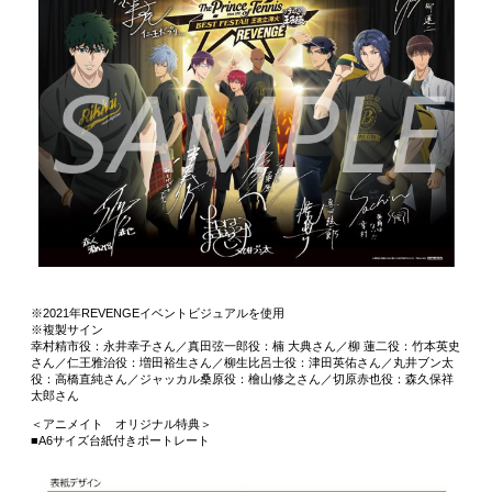
※2021年REVENGEイベントビジュアルを使用
※複製サイン
幸村精市役：永井幸子さん／真田弦一郎役：楠 大典さん／柳 蓮二役：竹本英史
さん／仁王雅治役：増田裕生さん／柳生比呂士役：津田英佑さん／丸井ブン太
役：高橋直純さん／ジャッカル桑原役：檜山修之さん／切原赤也役：森久保祥
太郎さん
＜アニメイト オリジナル特典＞
■A6サイズ台紙付きポートレート