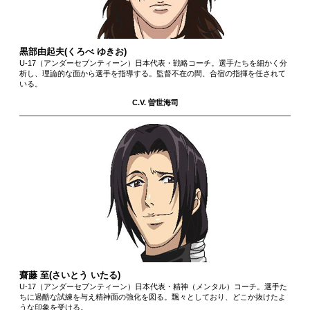
黒部由起夫
(くろべ ゆきお)
U-17（アンダーセブンティーン）日本代表・戦略コーチ。選手たちを細かく分
析し、理論的な面から選手を指導する。監督不在の間、合宿の指揮を任されて
いる。
C.V. 曽世海司
齋藤 至
(さいとう いたる)
U-17（アンダーセブンティーン）日本代表・精神（メンタル）コーチ。選手た
ちに過酷な試練を与え精神面の強化を図る。飄々としており、どこか抜けたよ
うな印象を受ける。