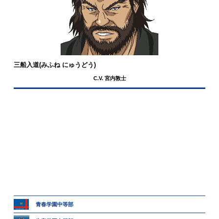
三船入道
(みふね にゅうどう)
C.V. 宮内敦士
青春学園中等部