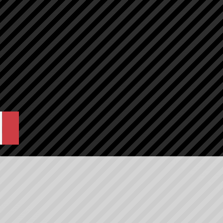
中学1年生ながら
い突き進む、猪突
放浪していた過去をもち、会得し
ススタイルを得意とする。数々の
ヤの原石は、ついに
求める。U-17日本代表No.1
リーグのギリシャ戦で膝を負傷
と伝達させる天与の資を持つ。
ポーターとして収集した資料をも
ぞかせるのは、類稀なる洞察力と
10
れたパワーテニスの使い手。普段
への適正がとても高いプレイヤ