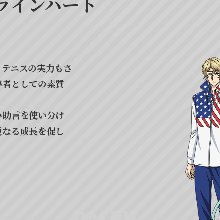
ラインハート
ンダー・アマデウス
跡部
景吾
は穏やかな物腰を崩さないが、試合で
ー。いつも周囲を思いやる献身的な姿
小野大輔
津田健次郎
高校3年生
四天宝寺中学校 3年生
す
りの代表チームをつなぐ潤滑油となっ
いりえ
かなた
氷帝学園中等部 3年生
取り巻くオーラは鬼気迫り、その姿は
三津谷や柳と共にチームを支える縁の
で負傷し、医療班に加入。
入江
奏多
努力の果て、漢は約束を果たすため「
は、皆のイメージトレーニングに役立
遠藤大智
高塚正也
諏訪部順一
高校3年生
懸けで戦場(コート)に立つ。
るとか。
おおまがり
りゅうじ
平等院と比肩する実力を持ちながらも
ありあまるパワーを以って、その力を
大曲
竜次
。テニスの実力もさ
強豪国・スイスをま
人々を魅了する言動、カリスマ性。紛
に尽力。後輩たちを成長させた立役者
に始まり、礼に終わる姿勢から、周囲
相葉裕樹
で、中学生日本代表主将に君臨。尊大
導者としての素質
高校3年生
合となると鬼のごとく相手を圧倒する
いる。予選リーグのスイス戦で負傷し
きみじま
いくと
は、努力に裏打ちされた確かな自信と
情熱的であり冷徹。ときに激情を見せ
として活躍してお
君島
育斗
に「足りないもの」を見つけた跡部の
ラマの様な劇的な試合展開は観客すら
相原嵩明
い助言を使い分け
ロ意識を持ってお
い。
高校3年生
めない。
おち
つきみつ
更なる成長を促し
力、洞察力など全
2本のラケットを操る技術と持久力を備
越知
月光
二刀流のスタイルを貫く。攻守共に優
細貝 圭
高校3年生
れることが多い。
もうり
じゅさぶろう
ゆきむら
せいいち
日本代表随一の知名度を誇る、美貌と
毛利
寿三郎
幸村
精市
方関係なく話術を駆使して交渉を行い
川上貴史
高校1年生
家。
立海大附属中学校 3年生
ひと睨みで対戦相手の精神を破滅させ
で氷帝学園中を全国区へと導いた様に
野島健児