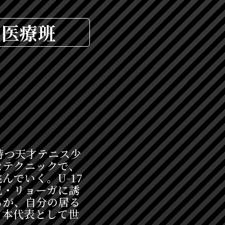
医療班
持つ天才テニス少
なテクニックで、
でいく。U-17
兄・リョーガに誘
るが、自分の居る
日本代表として世