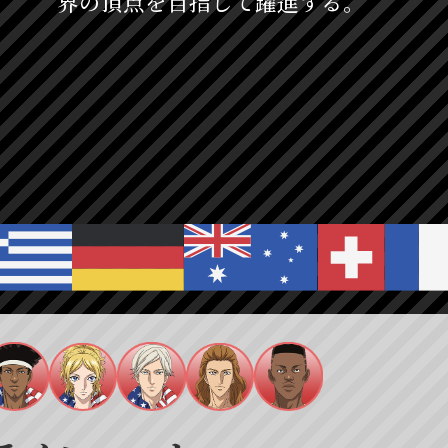
界の頂点を目指して躍進する。
とおやま
きんたろう
遠山
金太郎
びょうどういん
とおの
あつきょう
ほうおう
遠野
平等院
篤京
鳳凰
四天宝寺中学校 1年生
高校3年生
高校3年生
たねがしま
みつや
しゅうじ
杉本ゆう
種ヶ島
三津谷
修二
あくと
安元洋貴
笑福亭茶光
小さな体に秘めた爆発的な身体能力で、
高校3年生
高校2年生
おおいし
しゅういちろう
わたなべ
代表選手に選ばれる。自身の感情に従
U-17W杯日本代表主将。世界各国を
勝つためには容赦しない危険なプレイ
デューク
大石
秀一郎
渡邊
猛進タイプ。大阪から飛び出したダイ
た技を用い、勝利のみならず相手の屈服も
処刑を繰り出す技工派な一面も。予選
上山竜治
髙坂篤志
舞台を世界にうつす。
高校3年生
青春学園中等部 3年生
の実力者。徳川とは因縁の関係。
し、医療班に加入。
とくがわ
いぬい
さだはる
球の回転を視覚で捉え、瞬時に手首へ
柳の師でありデータテニスの元祖。サ
徳川
乾
貞治
カズヤ
洒々落々としながら隙がなく余裕をの
とに、皆をバックアップする。
檜山修之
近藤孝行
4
4
4
4
4
5
5
5
5
5
6
6
6
6
6
7
7
7
7
7
8
8
8
9
高校2年生
青春学園中等部 3年生
守備力が所以。
おに
いしだ
じゅうじろう
ぎん
あとべ
けいご
かつてはフランス代表の破壊王と呼ば
個の能力もさることながら、ダブルス
鬼
石田
十次郎
銀