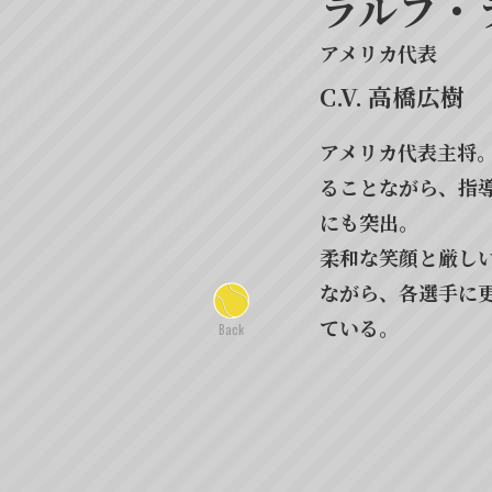
ラルフ・
アレキサ
アメリカ代表
スイス代表
高橋広樹
興津和幸
アメリカ代表主将
世界ランク2位の
ることながら、指
とめる主将。
にも突出。
高校生ながらプロ
柔和な笑顔と厳し
り、人並外れたプ
ながら、各選手に
り、精神力、集中
Previous
ている。
てがハイレベル。