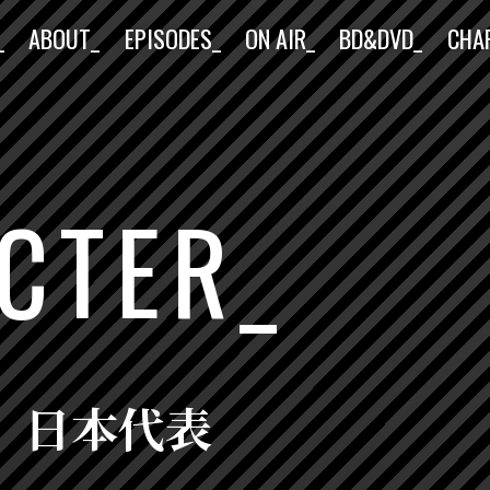
_
ABOUT_
EPISODES_
ON AIR_
BD&DVD_
CHA
CTER
日本代表