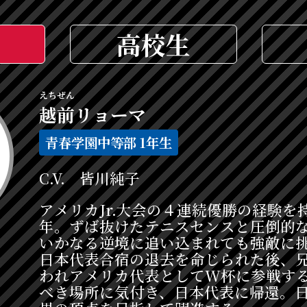
高校生
えちぜん
越前
リョーマ
青春学園中等部 1年生
皆川純子
アメリカJr.大会の４連続優勝の経験を
年。ずば抜けたテニスセンスと圧倒的
いかなる逆境に追い込まれても強敵に挑ん
日本代表合宿の退去を命じられた後、
われアメリカ代表としてW杯に参戦す
べき場所に気付き、日本代表に帰還。