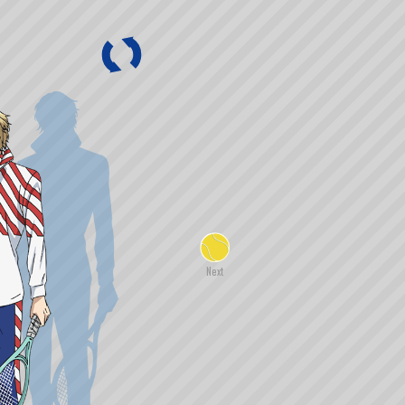
は豪快なプレイで相手を打ちのめ
勢から、主張の激しいメンツばか
ている。予選リーグのギリシャ戦
阿修羅のごとし。血の滲むような
下の力持ち。対戦国の調査結果
義」で世界を獲ることを誓い、命
ち、乾汁は医療班に重宝されてい
、合宿所に残ってチームの底上げ
封じるすべをも極めた求道者。礼
うことなき資質
であり、中学生とも絆を育む。試
からは「師範」と呼ばれ慕われて
にも見える態度
豪傑。
、医療班に加入。
実力故。世界を前
るが、それすらも演技。まるでド
進化は止まらな
引き込むも、真の実力は未だに読
Next
えており、代表の中でも異色の
れており、ダブルスの試合を任さ
知性を併せ持つスター選手。敵味
、自らのペースに持ち込む戦略
る暗殺者。容赦のない精神的重圧
、日本代表を世界の頂きへと導