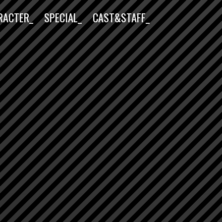
RACTER_
SPECIAL_
CAST&STAFF_