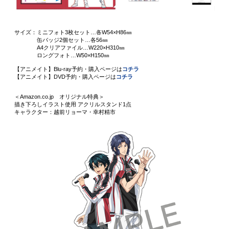
サイズ：ミニフォト3枚セット…各W54×H86㎜
缶バッジ2個セット…各56㎜
A4クリアファイル…W220×H310㎜
ロングフォト…W50×H150㎜
【アニメイト】Blu-ray予約・購入ページは
コチラ
【アニメイト】DVD予約・購入ページは
コチラ
＜Amazon.co.jp オリジナル特典＞
描き下ろしイラスト使用 アクリルスタンド1点
キャラクター：越前リョーマ・幸村精市