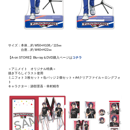
サイズ：本体…約 W50×H108／115㎜
台座…約 W40×H22㎜
【A-on STORE】Blu-ray＆DVD購入ページは
コチラ
＜アニメイト オリジナル特典＞
描き下ろしイラスト使用
ミニフォト３枚セット＋缶バッジ２個セット＋A4クリアファイル＋ロングフォ
ト
キャラクター：跡部景吾・幸村精市