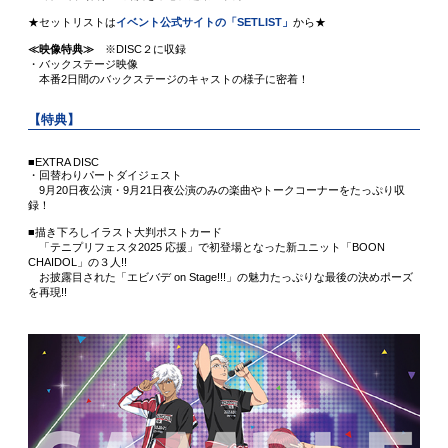
★セットリストは
イベント公式サイトの「SETLIST」
から★
≪映像特典≫
※DISC２に収録
・バックステージ映像
本番2日間のバックステージのキャストの様子に密着！
【特典】
■EXTRA DISC
・回替わりパートダイジェスト
9月20日夜公演・9月21日夜公演のみの楽曲やトークコーナーをたっぷり収
録！
■描き下ろしイラスト大判ポストカード
「テニプリフェスタ2025 応援」で初登場となった新ユニット「BOON
CHAIDOL」の３人!!
お披露目された「エビバデ on Stage!!!」の魅力たっぷりな最後の決めポーズ
を再現!!