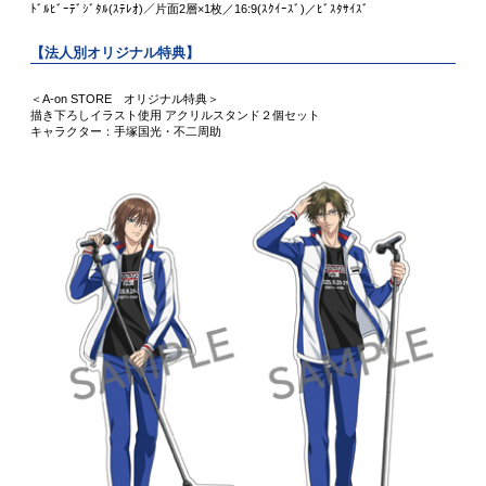
ﾄﾞﾙﾋﾞｰﾃﾞｼﾞﾀﾙ(ｽﾃﾚｵ)／片面2層×1枚／16:9(ｽｸｲｰｽﾞ)／ﾋﾞｽﾀｻｲｽﾞ
【法人別オリジナル特典】
＜A-on STORE オリジナル特典＞
描き下ろしイラスト使用 アクリルスタンド２個セット
キャラクター：手塚国光・不二周助