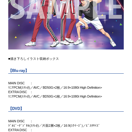
■描き下ろしイラスト収納ボックス
【Blu-ray】
MAIN DISC
：
ﾘﾆｱPCM(ｽﾃﾚｵ)／AVC／BD50G×2枚／16:9<1080i High Definition>
EXTRA DISC
：
ﾘﾆｱPCM(ｽﾃﾚｵ)／AVC／BD50G×1枚／16:9<1080i High Definition>
【DVD】
MAIN DISC
：
ﾄﾞﾙﾋﾞｰﾃﾞｼﾞﾀﾙ(ｽﾃﾚｵ)／片面2層×2枚／16:9(ｽｸｲｰｽﾞ)／ﾋﾞｽﾀｻｲｽﾞ
EXTRA DISC
：