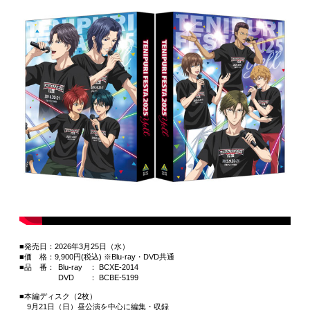
■発売日：2026年3月25日（水）
■価 格：9,900円(税込) ※Blu-ray・DVD共通
■品 番：
Blu-ray
： BCXE-2014
DVD
： BCBE-5199
■本編ディスク（2枚）
9月21日（日）昼公演を中心に編集・収録