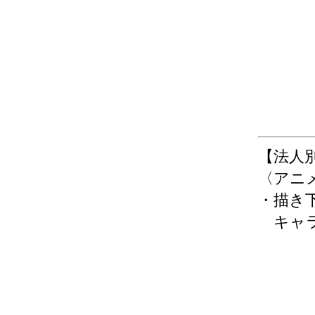
【法人
〈アニ
・描き
キャラ