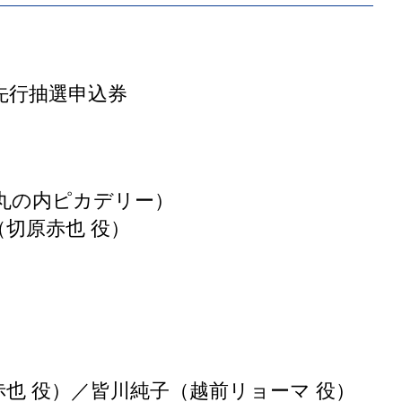
ト先行抽選申込券
＠丸の内ピカデリー）
切原赤也 役）
也 役）／皆川純子（越前リョーマ 役）