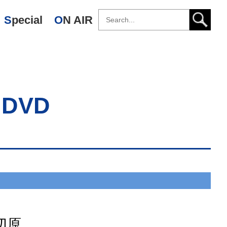
Special
ON AIR
& DVD
 切原