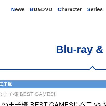
News
BD&DVD
Character
Series
Blu-ray 
王子様
子様 BEST GAMES!!
王子様 BEST GAMES!! 不二 vs