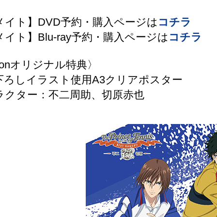
メイト】DVD予約・購入ページは
コチラ
イト】Blu-ray予約・購入ページは
コチラ
zonオリジナル特典〉
下ろしイラスト使用A3クリアポスター
クター：不二周助、切原赤也