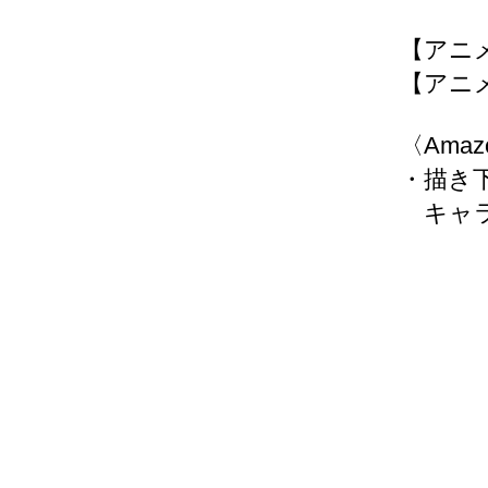
【アニ
【アニメ
〈Ama
・描き
キャラ