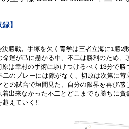
収録】
会決勝戦。手塚を欠く青学は王者立海に1勝2
の命運が己に懸かる中、不二は勝利のため、
切原は幸村の手術に駆けつけるべく13分で勝
不二のプレーには隙がなく、切原は次第に苛
マとの試合で垣間見た、自分の限界を再び感
執着出来なかった不二とどこまでも勝ちに貪
越えていく!!