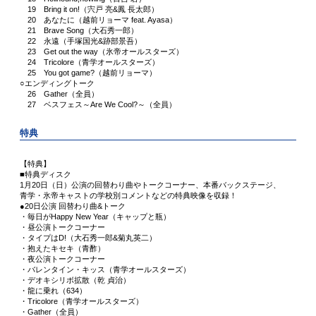
19 Bring it on!（宍戸 亮&鳳 長太郎）
20 あなたに（越前リョーマ feat. Ayasa）
21 Brave Song（大石秀一郎）
22 永遠（手塚国光&跡部景吾）
23 Get out the way（氷帝オールスターズ）
24 Tricolore（青学オールスターズ）
25 You got game?（越前リョーマ）
○エンディングトーク
26 Gather（全員）
27 ベスフェス～Are We Cool?～（全員）
特典
【特典】
■特典ディスク
1月20日（日）公演の回替わり曲やトークコーナー、本番バックステージ、
青学・氷帝キャストの学校別コメントなどの特典映像を収録！
●20日公演 回替わり曲&トーク
・毎日がHappy New Year（キャップと瓶）
・昼公演トークコーナー
・タイプはD!（大石秀一郎&菊丸英二）
・抱えたキセキ（青酢）
・夜公演トークコーナー
・バレンタイン・キッス（青学オールスターズ）
・デオキシリボ拡散（乾 貞治）
・龍に乗れ（634）
・Tricolore（青学オールスターズ）
・Gather（全員）