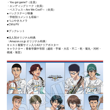
・You got game?（全員）
・エンディングトーク（全員）
・ベスフェス～Are We Cool?～（全員）
●バックステージ映像
・学校別コメントも収録！
●つぶやきカメラ
●CM＆PV
■ブックレット
■法人別オリジナル特典
〈Amazon.co.jp オリジナル特典〉
キャスト複製サイン入りA3クリアポスター
キャラクター：青春学園中等部（越前・手塚・大石・不二・乾・菊丸・河村・
桃城・海堂）