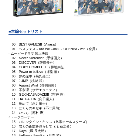
■本編セットリスト
00 BEST GAMES!!（Ayasa）
01 ベスフェス～Are We Cool?～ OPENING Ver.（全員）
○ムービードラマ 頂上決戦
02 Never Surrender（手塚国光）
03 DISCOVER（跡部景吾）
04 COPY COMPLETE（樺地崇弘）
05 Power to believe（海堂 薫）
06 夢の途中（菊丸英二）
07 JUMP（桃城 武）
08 Against Wind（芥川慈郎）
09 不条理（氷帝エタニティ）
10 GEKI-DASA DAZE!!!（宍戸 亮）
11 DA･DA･DA（向日岳人）
12 攻めて（忍足侑士）
13 ぼくらのキセキ（不二周助）
14 いつも（河村 隆）
○トークコーナー
15 バレンタイン・キッス（氷帝オールスターズ）
16 君との距離を測らせて（滝 萩之介）
17 Days（鳳 長太郎）
18 Hellhound,howling（日吉 若）