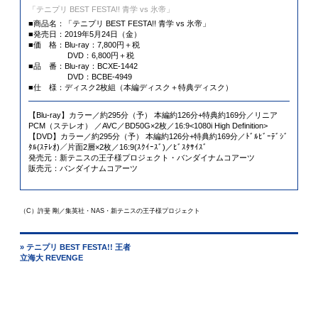
「テニプリ BEST FESTA!! 青学 vs 氷帝」
■商品名：「テニプリ BEST FESTA!! 青学 vs 氷帝」
■発売日：2019年5月24日（金）
■価 格：Blu-ray：7,800円＋税
DVD：6,800円＋税
■品 番：Blu-ray：BCXE-1442
DVD：BCBE-4949
■仕 様：ディスク2枚組（本編ディスク＋特典ディスク）
【Blu-ray】カラー／約295分（予） 本編約126分+特典約169分／リニア
PCM（ステレオ） ／AVC／BD50G×2枚／16:9<1080i High Definition>
【DVD】カラー／約295分（予） 本編約126分+特典約169分／ﾄﾞﾙﾋﾞｰﾃﾞｼﾞ
ﾀﾙ(ｽﾃﾚｵ)／片面2層×2枚／16:9(ｽｸｲｰｽﾞ)／ﾋﾞｽﾀｻｲｽﾞ
発売元：新テニスの王子様プロジェクト・バンダイナムコアーツ
販売元：バンダイナムコアーツ
（C）許斐 剛／集英社・NAS・新テニスの王子様プロジェクト
» テニプリ BEST FESTA!! 王者
立海大 REVENGE