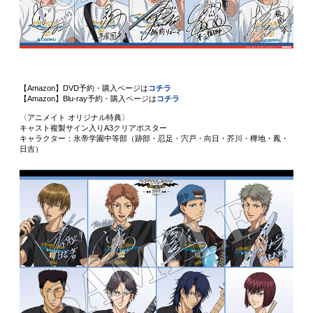
【Amazon】DVD予約・購入ページは
コチラ
【Amazon】Blu-ray予約・購入ページは
コチラ
〈アニメイト オリジナル特典〉
キャスト複製サイン入りA3クリアポスター
キャラクター：氷帝学園中等部（跡部・忍足・宍戸・向日・芥川・樺地・鳳・
日吉）