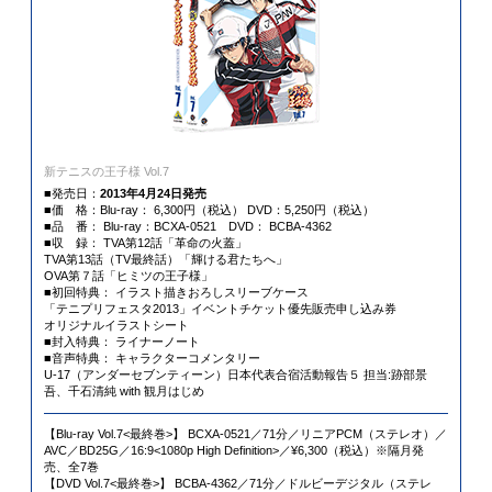
新テニスの王子様 Vol.7
■発売日：
2013年4月24日発売
■価 格：Blu-ray： 6,300円（税込） DVD：5,250円（税込）
■品 番： Blu-ray：BCXA-0521 DVD： BCBA-4362
■収 録： TVA第12話「革命の火蓋」
TVA第13話（TV最終話）「輝ける君たちへ」
OVA第７話「ヒミツの王子様」
■初回特典： イラスト描きおろしスリーブケース
「テニプリフェスタ2013」イベントチケット優先販売申し込み券
オリジナルイラストシート
■封入特典： ライナーノート
■音声特典： キャラクターコメンタリー
U-17（アンダーセブンティーン）日本代表合宿活動報告５ 担当:跡部景
吾、千石清純 with 観月はじめ
【Blu-ray Vol.7<最終巻>】 BCXA-0521／71分／リニアPCM（ステレオ）／
AVC／BD25G／16:9<1080p High Definition>／¥6,300（税込）※隔月発
売、全7巻
【DVD Vol.7<最終巻>】 BCBA-4362／71分／ドルビーデジタル（ステレ