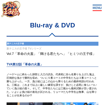
Blu-ray & DVD
新テニスの王子様
新テニスの王子様 TVシリーズ
Vol.7「革命の火蓋」「輝ける君たちへ」「ヒミツの王子様」
TVA第12話「革命の火蓋」
ノーゲームに終わった跡部と入江の試合。代表戦に自ら名乗りを上げた鬼は、
圧倒的な強さで勝利を収め、ついに５番コートの中学生たちは３番コートへと
勝ち上がった。一方、負け組にはこの山から降りるための最終特訓が行われ
る。三船は、これまで以上に厳しい練習を課すが、負けじと必死に食らいつい
ていく負け組の面々。そして、中学生たちには三船から最終試験が言い渡され
た。いよいよ負け組の進化が試される。リョーマたち中学生は無事、山を降り
ることが出来るのか!?