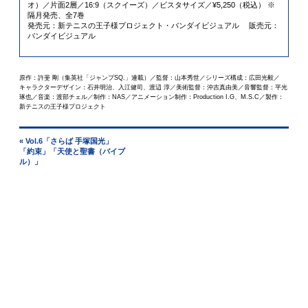
オ）／片面2層／16:9（スクイーズ）／ビスタサイズ／¥5,250（税込） ※
隔月発売、全7巻
発売元：新テニスの王子様プロジェクト・バンダイビジュアル 販売元：
バンダイビジュアル
原作：許斐 剛（集英社「ジャンプSQ.」連載）／監督：山本秀世／シリーズ構成：広田光毅／
キャラクターデザイン：石井明治、入江健司、渡辺 淳／美術監督：沖吉真由美／音響監督：平光
琢也／音楽：渡部チェル／制作：NAS／アニメーション制作：Production I.G、M.S.C／製作：
新テニスの王子様プロジェクト
« Vol.6「さらば 手塚国光」
「約束」「天使と聖書（バイブ
ル）」