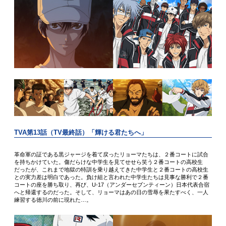
TVA第13話（TV最終話）「輝ける君たちへ」
革命軍の証である黒ジャージを着て戻ったリョーマたちは、２番コートに試合
を持ちかけていた。傷だらけな中学生を見てせせら笑う２番コートの高校生
だったが、これまで地獄の特訓を乗り越えてきた中学生と２番コートの高校生
との実力差は明白であった。負け組と言われた中学生たちは見事な勝利で２番
コートの座を勝ち取り、再び、U-17（アンダーセブンティーン）日本代表合宿
へと帰還するのだった。そして、リョーマはあの日の雪辱を果たすべく、一人
練習する徳川の前に現れた…。