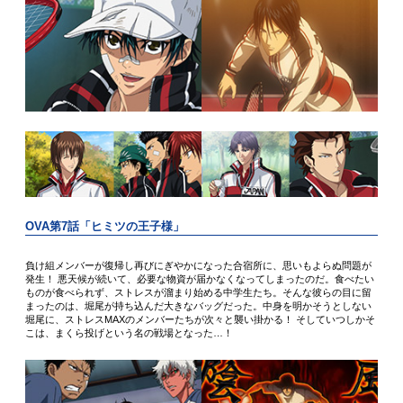
OVA第7話「ヒミツの王子様」
負け組メンバーが復帰し再びにぎやかになった合宿所に、思いもよらぬ問題が
発生！ 悪天候が続いて、必要な物資が届かなくなってしまったのだ。食べたい
ものが食べられず、ストレスが溜まり始める中学生たち。そんな彼らの目に留
まったのは、堀尾が持ち込んだ大きなバッグだった。中身を明かそうとしない
堀尾に、ストレスMAXのメンバーたちが次々と襲い掛かる！ そしていつしかそ
こは、まくら投げという名の戦場となった…！