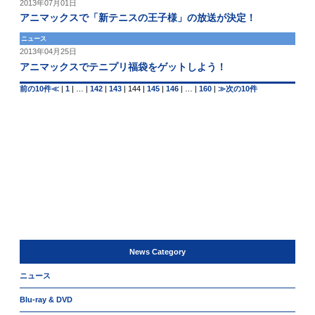
2013年07月01日
アニマックスで「新テニスの王子様」の放送が決定！
ニュース
2013年04月25日
アニマックスでテニプリ福袋をゲットしよう！
前の10件≪
|
1
|
…
|
142
|
143
|
144
|
145
|
146
|
…
|
160
|
≫次の10件
News Category
ニュース
Blu-ray & DVD