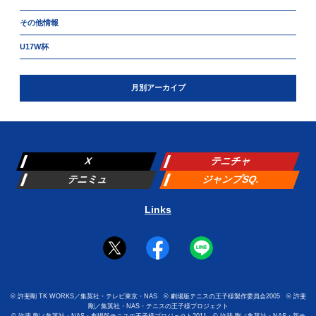
その他情報
U17W杯
月別アーカイブ
X
テニチャ
テニミュ
ジャンプSQ.
Links
©
許斐剛 TK WORKS／集英社・テレビ東京・NAS
©
劇場版テニスの王子様製作委員会2005
©
許斐
剛／集英社・NAS・テニスの王子様プロジェクト