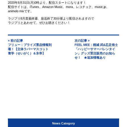
2020年8月31日(月)0時より、配信スタートになります！
配信サイトは、iTunes、Amazon Music、mora、レコチョク、music.jp、
animelo mixです。
ラジプリ8月度最終週、放送終了30分後より配信されますので
ラジプリとあわせて、ぜひお聴きください！
« 前の記事
次の記事 »
フリュー：プライズ景品情報到
FEEL MEE：桃城 武&忍足侑士
着！【立体ラバーマスコット
「ハッピーサマーバレンタイ
青学（せいがく）＆氷帝】
ン」グッズ受注販売のお知ら
せ！ ★追加情報あり
News Category