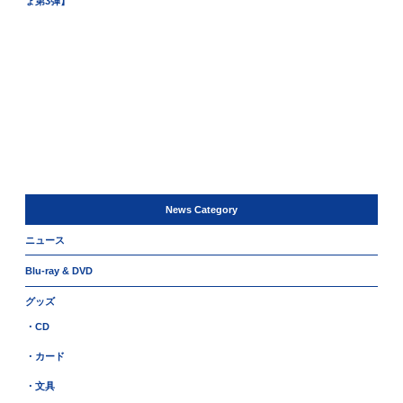
ょ第3弾】
News Category
ニュース
Blu-ray & DVD
グッズ
・CD
・カード
・文具