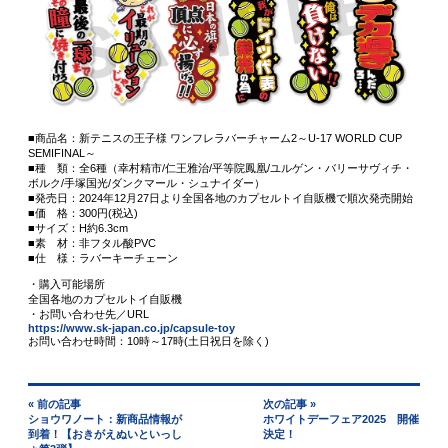
■商品名：新テニスの王子様 ワンフレラバーチャーム2～U-17 WORLD CUP
SEMIFINAL～
■種 類：全6種（幸村精市/仁王雅治/平等院鳳凰/ユルゲン・バリーサヴィチ・
ボルク/手塚国光/ダンクマール・シュナイダー）
■発売日：2024年12月27日より全国各地のカプセルトイ自販機で順次発売開始
■価 格：300円(税込)
■サイズ：H約6.3cm
■素 材：非フタル酸PVC
■仕 様：ラバーキーチェーン
・購入可能場所
全国各地のカプセルトイ自販機
・お問い合わせ先／URL
https://www.sk-japan.co.jp/capsule-toy
お問い合わせ時間：10時～17時(土日祝日を除く)
« 前の記事
次の記事 »
ショウワノート：新商品情報が
ホワイトデーフェア2025 開催
到着！【おきがえぬいといっし
決定！