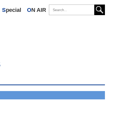
Special
ON AIR
s