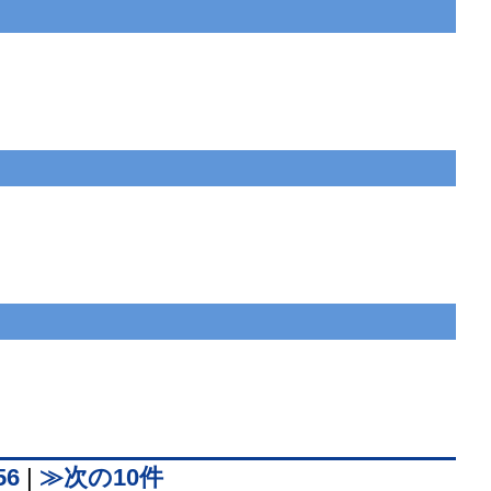
56
|
≫次の10件