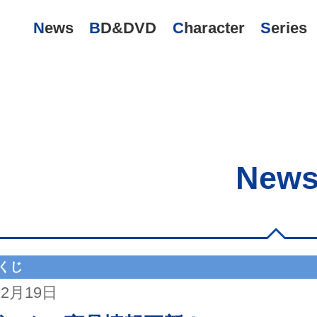
News
BD&DVD
Character
Series
New
くじ
12月19日