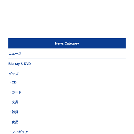
News Category
ニュース
Blu-ray & DVD
グッズ
・CD
・カード
・文具
・雑貨
・食品
・フィギュア