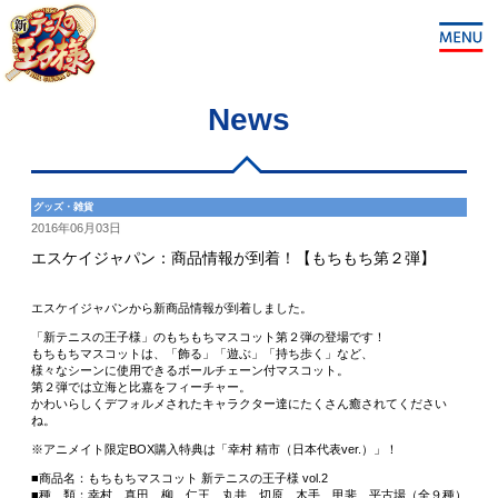
News
グッズ・雑貨
2016年06月03日
エスケイジャパン：商品情報が到着！【もちもち第２弾】
エスケイジャパンから新商品情報が到着しました。
「新テニスの王子様」のもちもちマスコット第２弾の登場です！
もちもちマスコットは、「飾る」「遊ぶ」「持ち歩く」など、
様々なシーンに使用できるボールチェーン付マスコット。
第２弾では立海と比嘉をフィーチャー。
かわいらしくデフォルメされたキャラクター達にたくさん癒されてください
ね。
※アニメイト限定BOX購入特典は「幸村 精市（日本代表ver.）」！
■商品名：もちもちマスコット 新テニスの王子様 vol.2
■種 類：幸村、真田、柳、仁王、丸井、切原、木手、甲斐、平古場（全９種）