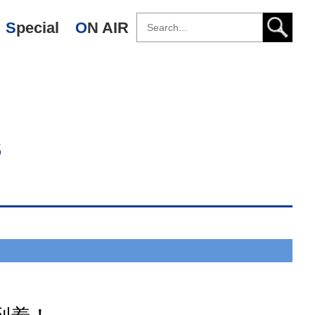
Special
ON AIR
s