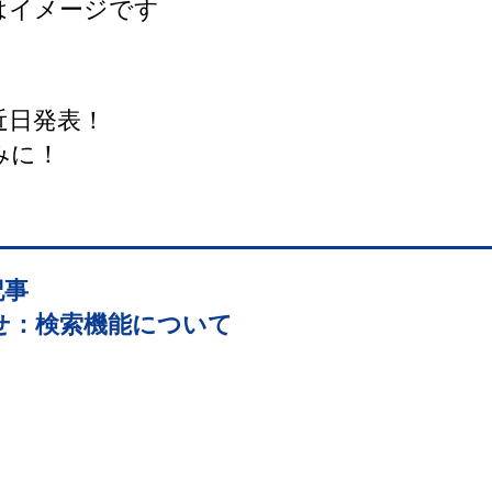
はイメージです
近日発表！
みに！
記事
せ：検索機能について