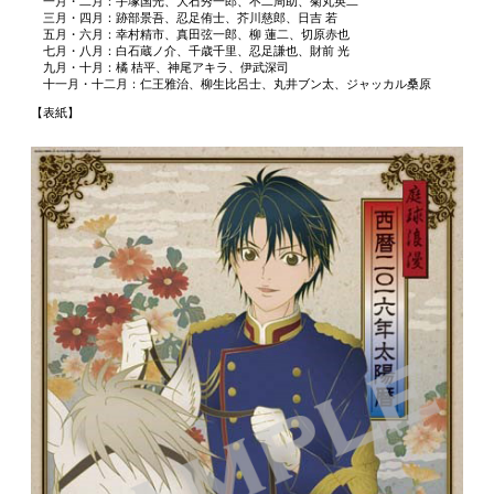
一月・二月：手塚国光、大石秀一郎、不二周助、菊丸英二
三月・四月：跡部景吾、忍足侑士、芥川慈郎、日吉 若
五月・六月：幸村精市、真田弦一郎、柳 蓮二、切原赤也
七月・八月：白石蔵ノ介、千歳千里、忍足謙也、財前 光
九月・十月：橘 桔平、神尾アキラ、伊武深司
十一月・十二月：仁王雅治、柳生比呂士、丸井ブン太、ジャッカル桑原
【表紙】