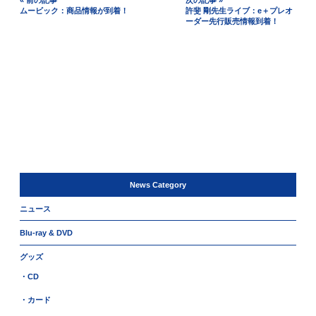
ムービック：商品情報が到着！
許斐 剛先生ライブ：e＋プレオ
ーダー先行販売情報到着！
News Category
ニュース
Blu-ray & DVD
グッズ
・CD
・カード