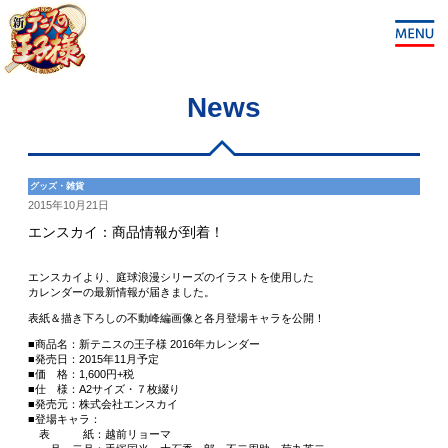
News
グッズ・雑貨
2015年10月21日
エンスカイ：商品情報が到着！
エンスカイより、庭球浪漫シリーズのイラストを使用した
カレンダーの最新情報が届きました。
表紙＆描き下ろしの不動峰編画像と各月登場キャラを公開！
■商品名：新テニスの王子様 2016年カレンダー
■発売日：2015年11月予定
■価 格：1,600円+税
■仕 様：A2サイズ・７枚綴り
■発売元：株式会社エンスカイ
■登場キャラ：
表 紙：越前リョーマ