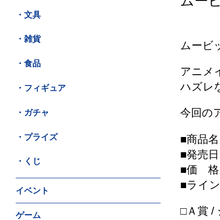
ムー
・文具
・雑貨
ムービ
・食品
アニメ
ハズレ
・フィギュア
今回の
・ガチャ
・プライズ
■商品
■発売日
・くじ
■価 格
■ライ
イベント
□Ａ賞 
ゲーム