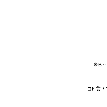
※B～
□Ｆ賞 