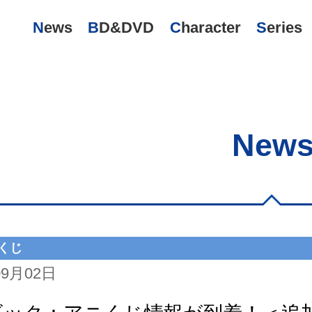
News
BD&DVD
Character
Series
New
くじ
09月02日