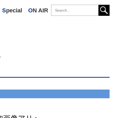
Special
ON AIR
s