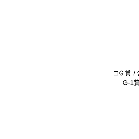
□Ｇ賞 
G-1