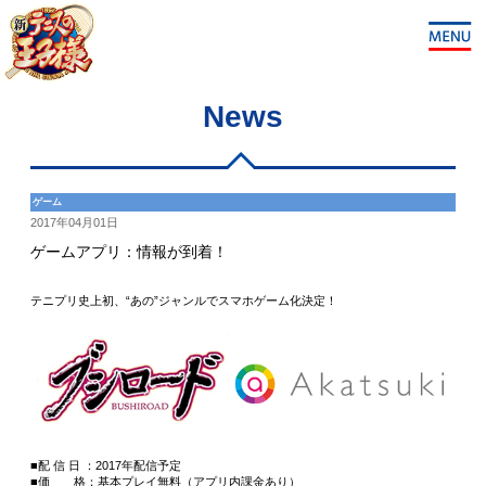
News
ゲーム
2017年04月01日
ゲームアプリ：情報が到着！
テニプリ史上初、“あの”ジャンルでスマホゲーム化決定！
■配 信 日 ：2017年配信予定
■価 格：基本プレイ無料（アプリ内課金あり）